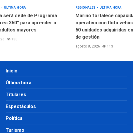
S
ÚLTIMA HORA
REGIONALES
ÚLTIMA HORA
a será sede de Programa
Mariño fortalece capacid
res 360” para aprender a
operativa con flota vehic
adultos mayores
60 unidades adquiridas e
de gestión
026
130
agosto 8, 2026
113
Inicio
Última hora
Titulares
Espectáculos
Política
Turismo