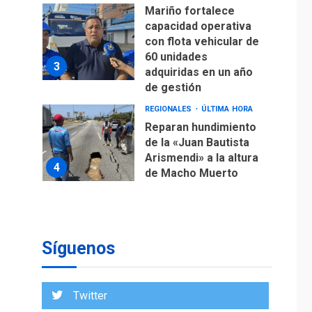
Mariño fortalece
capacidad operativa
con flota vehicular de
60 unidades
3
adquiridas en un año
de gestión
REGIONALES
ÚLTIMA HORA
Reparan hundimiento
de la «Juan Bautista
Arismendi» a la altura
4
de Macho Muerto
REGIONALES
TECNOLOGÍA
ÚLTIMA HORA
Fedecámaras NE y
Unimar trabajan en
Síguenos
diplomado para
creación y manejo de
5
estadísticas de
Twitter
turismo