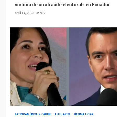
víctima de un «fraude electoral» en Ecuador
abril 14, 2025
977
LATINOAMÉRICA Y CARIBE
TITULARES
ÚLTIMA HORA