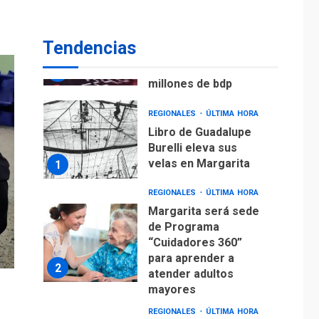
ECONOMÍA
TITULARES
ÚLTIMA HORA
Venezuela requiere
Tendencias
US$183.000 millones
para alcanzar 3
7
millones de bdp
REGIONALES
ÚLTIMA HORA
Libro de Guadalupe
Burelli eleva sus
velas en Margarita
1
REGIONALES
ÚLTIMA HORA
Margarita será sede
de Programa
“Cuidadores 360”
para aprender a
2
atender adultos
mayores
REGIONALES
ÚLTIMA HORA