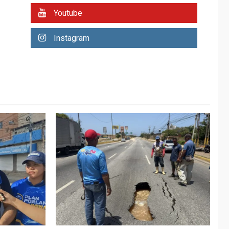
REGIONALES
ÚLTIMA HORA
Youtube
Plan de contingencia
hídrica en Nueva
Instagram
Esparta consolida
avances en territorio
6
insular
ECONOMÍA
TITULARES
ÚLTIMA HORA
Venezuela requiere
US$183.000 millones
para alcanzar 3
7
millones de bdp
REGIONALES
ÚLTIMA HORA
Libro de Guadalupe
Burelli eleva sus
velas en Margarita
1
REGIONALES
ÚLTIMA HORA