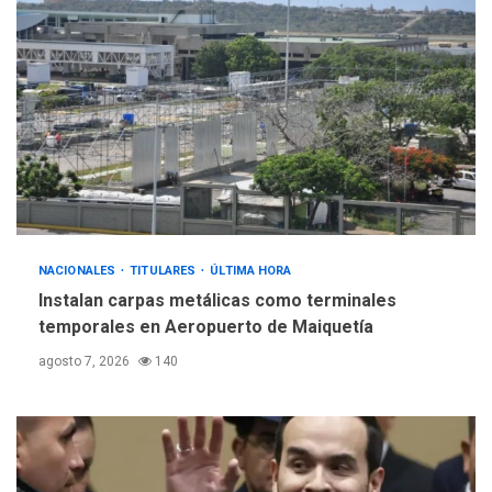
ÚLTIMA HORA
Gobierno y AN2015 en
nueva mesa de diálogo
4
INTERNACIONALES
ÚLTIMA HORA
Hiroshima 81 años de la
debacle atómica. Japón
debate principios no
5
nucleares
NACIONALES
TITULARES
ÚLTIMA HORA
Instalan carpas metálicas como terminales
temporales en Aeropuerto de Maiquetía
agosto 7, 2026
140