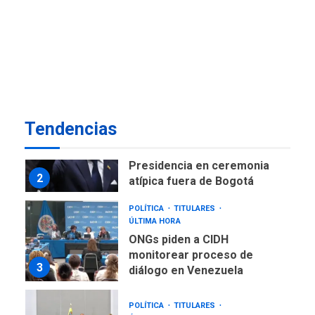
NACIONALES
TITULARES
ÚLTIMA HORA
Instalan carpas metálicas
como terminales
temporales en Aeropuerto
1
de Maiquetía
LATINOAMÉRICA Y CARIBE
Tendencias
TITULARES
ÚLTIMA HORA
De la Espriella asumirá
Presidencia en ceremonia
2
atípica fuera de Bogotá
POLÍTICA
TITULARES
ÚLTIMA HORA
ONGs piden a CIDH
monitorear proceso de
3
diálogo en Venezuela
POLÍTICA
TITULARES