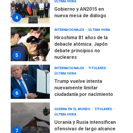
ÚLTIMA HORA
Gobierno y AN2015 en
nueva mesa de diálogo
4
INTERNACIONALES
ÚLTIMA HORA
Hiroshima 81 años de la
debacle atómica. Japón
debate principios no
5
nucleares
INTERNACIONALES
TITULARES
ÚLTIMA HORA
Trump vuelve intenta
nuevamente limitar
6
ciudadanía por nacimiento
GUERRA EN EL MUNDO
TITULARES
ÚLTIMA HORA
Ucrania y Rusia intensifican
ofensivas de largo alcance
7