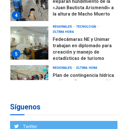
Reparan hundimiento de la
«Juan Bautista Arismendi» a
la altura de Macho Muerto
4
REGIONALES
TECNOLOGÍA
ÚLTIMA HORA
Fedecámaras NE y Unimar
trabajan en diplomado para
creación y manejo de
5
estadísticas de turismo
REGIONALES
ÚLTIMA HORA
Plan de contingencia hídrica
en Nueva Esparta consolida
avances en territorio
6
insular
Síguenos
ECONOMÍA
TITULARES
ÚLTIMA HORA
Venezuela requiere
US$183.000 millones para
Twitter