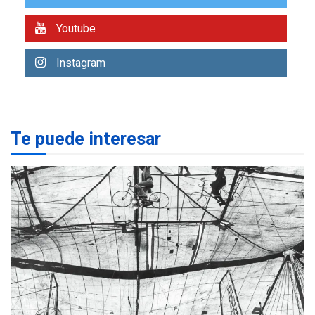
7
alcanzar 3 millones de bdp
Youtube
REGIONALES
ÚLTIMA HORA
Libro de Guadalupe Burelli
Instagram
eleva sus velas en
Margarita
1
REGIONALES
ÚLTIMA HORA
Te puede interesar
Margarita será sede de
Programa “Cuidadores 360”
para aprender a atender
2
adultos mayores
REGIONALES
ÚLTIMA HORA
Mariño fortalece capacidad
operativa con flota
vehicular de 60 unidades
adquiridas en un año de
3
gestión