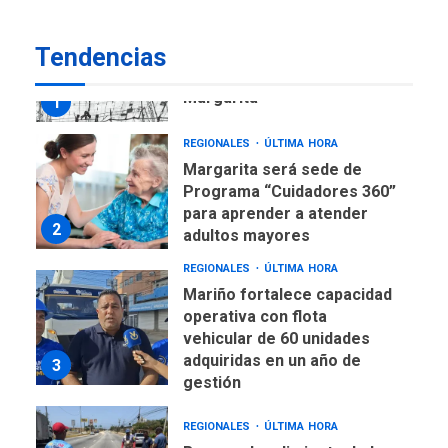
REGIONALES
ÚLTIMA HORA
Tendencias
Libro de Guadalupe Burelli
eleva sus velas en
Margarita
1
REGIONALES
ÚLTIMA HORA
Margarita será sede de
Programa “Cuidadores 360”
para aprender a atender
2
adultos mayores
REGIONALES
ÚLTIMA HORA
Mariño fortalece capacidad
operativa con flota
vehicular de 60 unidades
adquiridas en un año de
3
gestión
REGIONALES
ÚLTIMA HORA