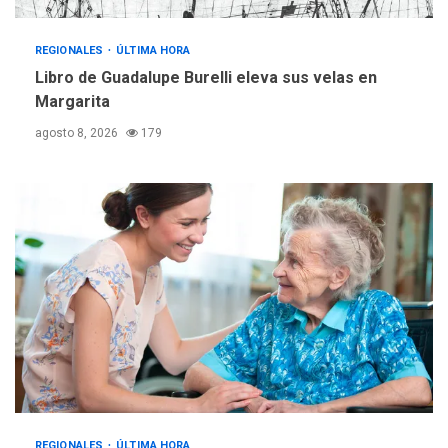
REGIONALES
ÚLTIMA HORA
Reparan hundimiento de la
«Juan Bautista Arismendi» a
REGIONALES
ÚLTIMA HORA
la altura de Macho Muerto
Libro de Guadalupe Burelli eleva sus velas en
4
Margarita
REGIONALES
TECNOLOGÍA
agosto 8, 2026
179
ÚLTIMA HORA
Fedecámaras NE y Unimar
trabajan en diplomado para
creación y manejo de
5
estadísticas de turismo
REGIONALES
ÚLTIMA HORA