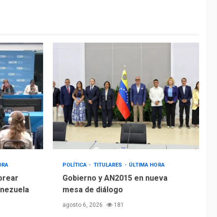
ÚLTIMA HORA
Hiroshima 81 años de
la debacle atómica.
Japón debate
5
principios no
nucleares
ORA
POLÍTICA
TITULARES
ÚLTIMA HORA
orear
Gobierno y AN2015 en nueva
enezuela
mesa de diálogo
agosto 6, 2026
181