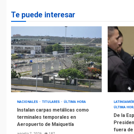
Te puede interesar
NACIONALES
TITULARES
ÚLTIMA HORA
LATINOAMÉR
ÚLTIMA HOR
Instalan carpas metálicas como
De la Esp
terminales temporales en
Presiden
Aeropuerto de Maiquetía
fuera de
agosto 7, 2026
187