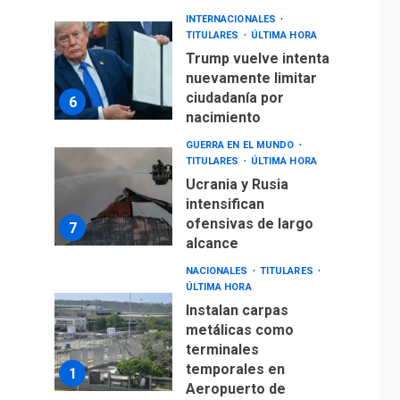
INTERNACIONALES
TITULARES
ÚLTIMA HORA
Trump vuelve intenta
nuevamente limitar
ciudadanía por
6
nacimiento
GUERRA EN EL MUNDO
TITULARES
ÚLTIMA HORA
Ucrania y Rusia
intensifican
ofensivas de largo
7
alcance
NACIONALES
TITULARES
ÚLTIMA HORA
Instalan carpas
metálicas como
terminales
temporales en
1
Aeropuerto de