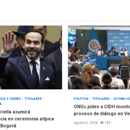
ICA Y CARIBE
TITULARES
POLÍTICA
TITULARES
ÚLTIMA H
A
ONGs piden a CIDH monit
riella asumirá
proceso de diálogo en V
cia en ceremonia atípica
agosto 6, 2026
183
 Bogotá