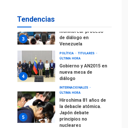
fuera de Bogotá
POLÍTICA
TITULARES
Tendencias
ÚLTIMA HORA
ONGs piden a CIDH
monitorear proceso
de diálogo en
3
Venezuela
POLÍTICA
TITULARES
ÚLTIMA HORA
Gobierno y AN2015 en
nueva mesa de
4
diálogo
INTERNACIONALES
ÚLTIMA HORA
Hiroshima 81 años de
la debacle atómica.
Japón debate
5
principios no
nucleares