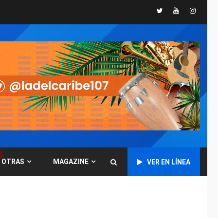
Twitter
Youtube
Instagr
GUERRA EN EL MUNDO
TITULARES
ÚLTIMA HORA
Ucrania y Rusia
intensifican
ofensivas de largo
7
alcance
NACIONALES
TITULARES
ÚLTIMA HORA
Instalan carpas
metálicas como
terminales
temporales en
1
Aeropuerto de
Maiquetía
OTRAS
MAGAZINE
VER EN LÍNEA
LATINOAMÉRICA Y CARIBE
TITULARES
ÚLTIMA HORA
De la Espriella
asumirá Presidencia
en ceremonia atípica
2