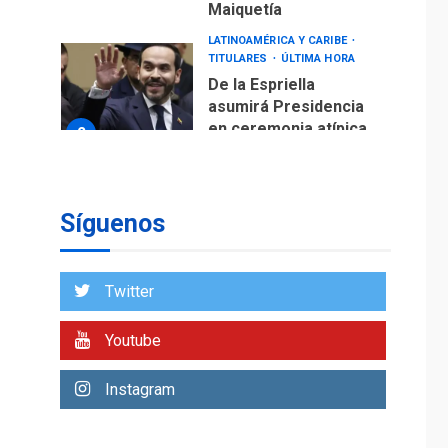
Maiquetía
LATINOAMÉRICA Y CARIBE
TITULARES
ÚLTIMA HORA
De la Espriella
asumirá Presidencia
en ceremonia atípica
2
fuera de Bogotá
POLÍTICA
TITULARES
ÚLTIMA HORA
Síguenos
ONGs piden a CIDH
monitorear proceso
de diálogo en
3
Twitter
Venezuela
POLÍTICA
TITULARES
Youtube
ÚLTIMA HORA
Gobierno y AN2015 en
Instagram
nueva mesa de
4
diálogo
INTERNACIONALES