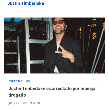
sauditas
3
Justin Timberlake
REGIONALES
ÚLTIMA HORA
Instituciones estadales se
suman al Plan Agosto de
Escuelas Abiertas 2026
4
REGIONALES
TITULARES
ÚLTIMA HORA
Concejo Municipal de
Mariño respalda a Cámara
de Comercio para reforma
5
de Ley de Puerto Libre
POLÍTICA
TITULARES
ESPECTÁCULOS
ÚLTIMA HORA
CNP plantea incluir Libertad
Justin Timberlake es arrestado por manejar
de Expresión en agenda de
drogado
negociación con comisión
6
junio 18, 2024
3340
de AN 2015