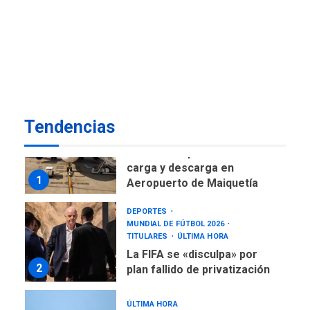
DESTACADOS
NACIONALES
ÚLTIMA HORA
Gobierno nacional y
regional nos respaldaron
desde el primer momento
7
tras terremotos del 24J
asegura Gustavo Duque
Tendencias
NACIONALES
TITULARES
ÚLTIMA HORA
Reanudan operaciones de
carga y descarga en
1
Aeropuerto de Maiquetía
DEPORTES
MUNDIAL DE FÚTBOL 2026
TITULARES
ÚLTIMA HORA
La FIFA se «disculpa» por
2
plan fallido de privatización
ÚLTIMA HORA