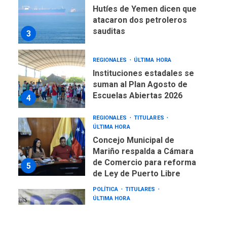
Hutíes de Yemen dicen que
atacaron dos petroleros
sauditas
3
REGIONALES
ÚLTIMA HORA
Instituciones estadales se
suman al Plan Agosto de
Escuelas Abiertas 2026
4
REGIONALES
TITULARES
ÚLTIMA HORA
Concejo Municipal de
Mariño respalda a Cámara
de Comercio para reforma
5
de Ley de Puerto Libre
POLÍTICA
TITULARES
ÚLTIMA HORA
CNP plantea incluir Libertad
de Expresión en agenda de