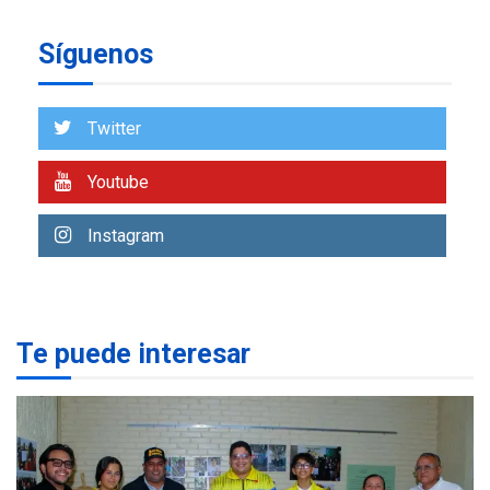
REGIONALES
ÚLTIMA HORA
Síguenos
Reparan hundimiento de la
«Juan Bautista Arismendi» a
la altura de Macho Muerto
7
Twitter
REGIONALES
ÚLTIMA HORA
Youtube
Alcaldía de Mariño climatiza
Núcleo del Sistema de
Instagram
Orquestas Porlamar
1
POLÍTICA
TITULARES
ÚLTIMA HORA
Presidenta Encargada
Te puede interesar
evalúa financiamiento obras
2
post-sismos
LATINOAMÉRICA Y CARIBE
TITULARES
ÚLTIMA HORA
Atentado con drones