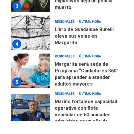
explosivos deja un policía
3
muerto
REGIONALES
ÚLTIMA HORA
Libro de Guadalupe Burelli
eleva sus velas en
Margarita
4
REGIONALES
ÚLTIMA HORA
Margarita será sede de
Programa “Cuidadores 360”
para aprender a atender
5
adultos mayores
REGIONALES
ÚLTIMA HORA
Mariño fortalece capacidad
operativa con flota
vehicular de 60 unidades
adquiridas en un año de
6
gestión