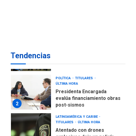
REGIONALES
ÚLTIMA HORA
Reparan hundimiento de la
«Juan Bautista Arismendi» a
la altura de Macho Muerto
7
REGIONALES
ÚLTIMA HORA
Alcaldía de Mariño climatiza
Tendencias
Núcleo del Sistema de
Orquestas Porlamar
1
POLÍTICA
TITULARES
ÚLTIMA HORA
Presidenta Encargada
evalúa financiamiento obras
2
post-sismos
LATINOAMÉRICA Y CARIBE
TITULARES
ÚLTIMA HORA
Atentado con drones