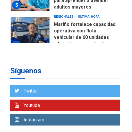
para aprender a atender
5
adultos mayores
REGIONALES
ÚLTIMA HORA
Mariño fortalece capacidad
operativa con flota
vehicular de 60 unidades
adquiridas en un año de
6
gestión
REGIONALES
ÚLTIMA HORA
Síguenos
Reparan hundimiento de la
«Juan Bautista Arismendi» a
la altura de Macho Muerto
7
Twitter
REGIONALES
ÚLTIMA HORA
Youtube
Alcaldía de Mariño climatiza
Núcleo del Sistema de
Instagram
Orquestas Porlamar
1