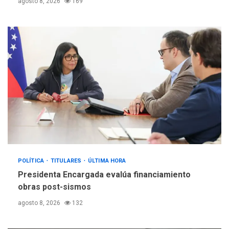
agosto 8, 2026
169
para aprender a atender
5
adultos mayores
POLÍTICA
TITULARES
ÚLTIMA HORA
Presidenta Encargada evalúa financiamiento
obras post-sismos
agosto 8, 2026
132