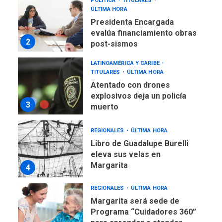
POLÍTICA
TITULARES
ÚLTIMA HORA
Presidenta Encargada
evalúa financiamiento obras
2
post-sismos
LATINOAMÉRICA Y CARIBE
TITULARES
ÚLTIMA HORA
Atentado con drones
explosivos deja un policía
3
muerto
REGIONALES
ÚLTIMA HORA
Libro de Guadalupe Burelli
eleva sus velas en
Margarita
4
REGIONALES
ÚLTIMA HORA
Margarita será sede de
Programa “Cuidadores 360”