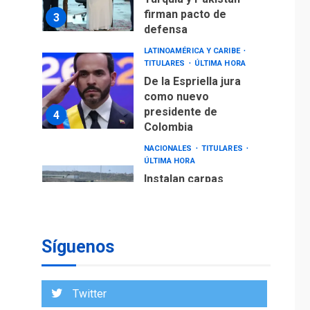
firman pacto de
3
defensa
LATINOAMÉRICA Y CARIBE
TITULARES
ÚLTIMA HORA
De la Espriella jura
como nuevo
presidente de
4
Colombia
NACIONALES
TITULARES
ÚLTIMA HORA
Instalan carpas
metálicas como
terminales
temporales en
5
Aeropuerto de
Síguenos
Maiquetía
LATINOAMÉRICA Y CARIBE
TITULARES
ÚLTIMA HORA
Twitter
De la Espriella