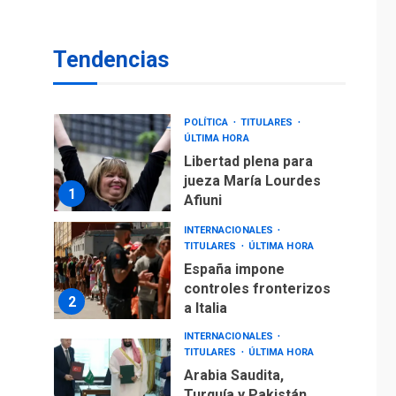
ÚLTIMA HORA
ONGs piden a CIDH
monitorear proceso
Tendencias
de diálogo en
7
Venezuela
POLÍTICA
TITULARES
ÚLTIMA HORA
Libertad plena para
jueza María Lourdes
1
Afiuni
INTERNACIONALES
TITULARES
ÚLTIMA HORA
España impone
controles fronterizos
2
a Italia
INTERNACIONALES
TITULARES
ÚLTIMA HORA
Arabia Saudita,
Turquía y Pakistán