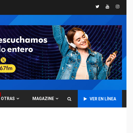
De la Espriella jura
Twitter
Youtube
Instagr
como nuevo
presidente de
4
Colombia
NACIONALES
TITULARES
ÚLTIMA HORA
Instalan carpas
metálicas como
terminales
temporales en
5
Aeropuerto de
Maiquetía
LATINOAMÉRICA Y CARIBE
TITULARES
ÚLTIMA HORA
OTRAS
MAGAZINE
VER EN LÍNEA
De la Espriella
asumirá Presidencia
en ceremonia atípica
6
fuera de Bogotá
POLÍTICA
TITULARES