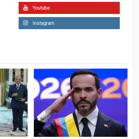
asumirá Presidencia
Youtube
en ceremonia atípica
6
fuera de Bogotá
Instagram
POLÍTICA
TITULARES
ÚLTIMA HORA
ONGs piden a CIDH
monitorear proceso
de diálogo en
7
Venezuela
POLÍTICA
TITULARES
ÚLTIMA HORA
Libertad plena para
jueza María Lourdes
1
Afiuni
INTERNACIONALES
TITULARES
ÚLTIMA HORA
España impone
controles fronterizos
2
a Italia