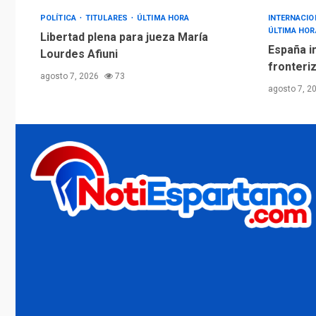
POLÍTICA
TITULARES
ÚLTIMA HORA
INTERNACI
ÚLTIMA HOR
Libertad plena para jueza María
España i
Lourdes Afiuni
fronteriz
agosto 7, 2026
73
agosto 7, 2