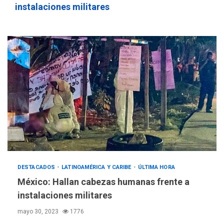
756,71 bolívares
3
instalaciones militares
POLÍTICA
TITULARES
ÚLTIMA HORA
Libertad plena para jueza
María Lourdes Afiuni
4
INTERNACIONALES
TITULARES
ÚLTIMA HORA
España impone controles
fronterizos a Italia
5
INTERNACIONALES
TITULARES
ÚLTIMA HORA
DESTACADOS
LATINOAMÉRICA Y CARIBE
ÚLTIMA HORA
Arabia Saudita, Turquía y
México: Hallan cabezas humanas frente a
Pakistán firman pacto de
instalaciones militares
6
defensa
mayo 30, 2023
1776
LATINOAMÉRICA Y CARIBE