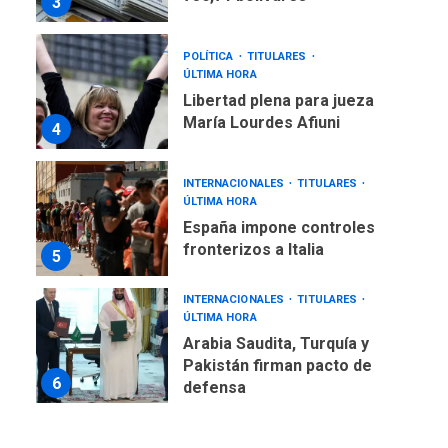
3
POLÍTICA
TITULARES
ÚLTIMA HORA
Libertad plena para jueza
María Lourdes Afiuni
4
INTERNACIONALES
TITULARES
ÚLTIMA HORA
España impone controles
fronterizos a Italia
5
INTERNACIONALES
TITULARES
ÚLTIMA HORA
Arabia Saudita, Turquía y
Pakistán firman pacto de
6
defensa
LATINOAMÉRICA Y CARIBE
TITULARES
ÚLTIMA HORA