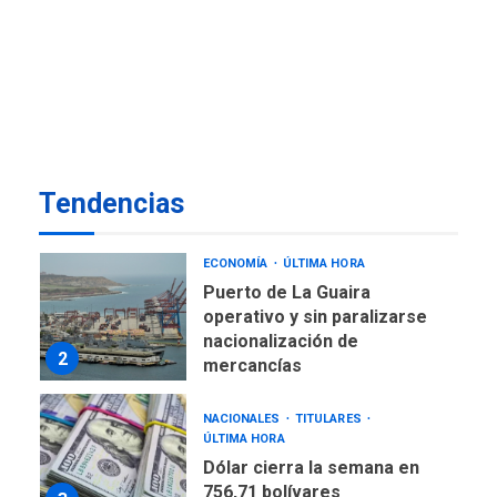
TITULARES
ÚLTIMA HORA
De la Espriella jura como
nuevo presidente de
7
Colombia
ECONOMÍA
TITULARES
ÚLTIMA HORA
Venezuela requiere
Tendencias
US$183.000 millones para
1
alcanzar 3 millones de bdp
ECONOMÍA
ÚLTIMA HORA
Puerto de La Guaira
operativo y sin paralizarse
nacionalización de
2
mercancías
NACIONALES
TITULARES
ÚLTIMA HORA
Dólar cierra la semana en
756,71 bolívares