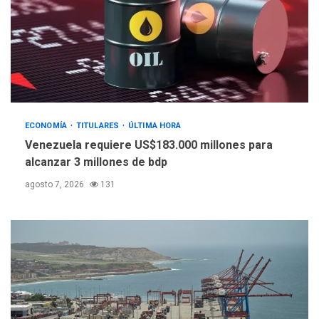
POLÍTICA
TITULARES
ÚLTIMA HORA
Libertad plena para jueza
María Lourdes Afiuni
4
ECONOMÍA
TITULARES
ÚLTIMA HORA
INTERNACIONALES
TITULARES
ÚLTIMA HORA
Venezuela requiere US$183.000 millones para
España impone controles
alcanzar 3 millones de bdp
fronterizos a Italia
5
agosto 7, 2026
131