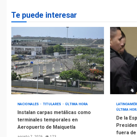
Te puede interesar
NACIONALES
TITULARES
ÚLTIMA HORA
LATINOAMÉR
ÚLTIMA HOR
Instalan carpas metálicas como
De la Esp
terminales temporales en
Presiden
Aeropuerto de Maiquetía
fuera de
agosto 7, 2026
173