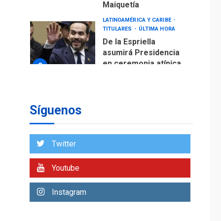
Maiquetía
LATINOAMÉRICA Y CARIBE
TITULARES
ÚLTIMA HORA
De la Espriella
asumirá Presidencia
en ceremonia atípica
2
fuera de Bogotá
POLÍTICA
TITULARES
ÚLTIMA HORA
Síguenos
ONGs piden a CIDH
monitorear proceso
de diálogo en
3
Twitter
Venezuela
POLÍTICA
TITULARES
Youtube
ÚLTIMA HORA
Gobierno y AN2015 en
Instagram
nueva mesa de
4
diálogo
INTERNACIONALES