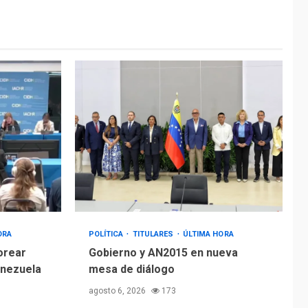
ÚLTIMA HORA
Hiroshima 81 años de
la debacle atómica.
Japón debate
5
principios no
nucleares
ORA
POLÍTICA
TITULARES
ÚLTIMA HORA
orear
Gobierno y AN2015 en nueva
enezuela
mesa de diálogo
agosto 6, 2026
173