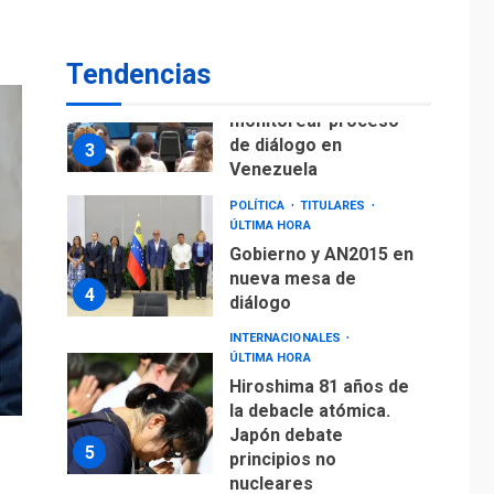
fuera de Bogotá
POLÍTICA
TITULARES
Tendencias
ÚLTIMA HORA
ONGs piden a CIDH
monitorear proceso
de diálogo en
3
Venezuela
POLÍTICA
TITULARES
ÚLTIMA HORA
Gobierno y AN2015 en
nueva mesa de
4
diálogo
INTERNACIONALES
ÚLTIMA HORA
Hiroshima 81 años de
la debacle atómica.
Japón debate
5
principios no
nucleares