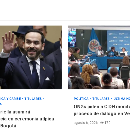
ICA Y CARIBE
TITULARES
POLÍTICA
TITULARES
ÚLTIMA H
A
ONGs piden a CIDH monit
riella asumirá
proceso de diálogo en V
cia en ceremonia atípica
agosto 6, 2026
170
 Bogotá