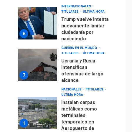
INTERNACIONALES
TITULARES
ÚLTIMA HORA
Trump vuelve intenta
nuevamente limitar
ciudadanía por
6
nacimiento
GUERRA EN EL MUNDO
TITULARES
ÚLTIMA HORA
Ucrania y Rusia
intensifican
ofensivas de largo
7
alcance
NACIONALES
TITULARES
ÚLTIMA HORA
Instalan carpas
metálicas como
terminales
temporales en
1
Aeropuerto de