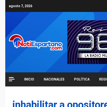
Skip
agosto 7, 2026
to
content
INICIO
NACIONALES
POLÍTICA
REG
inhabilitar a opositor