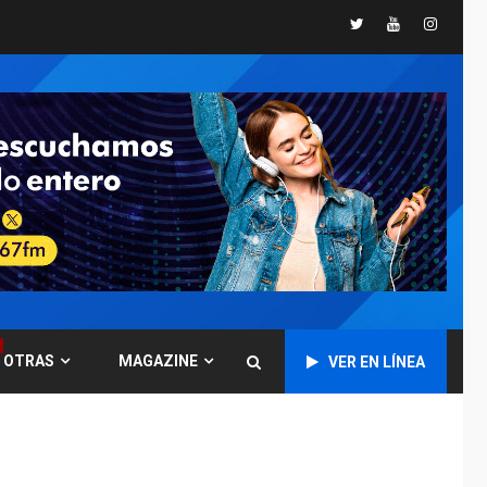
Twitter
Youtube
Instagr
GUERRA EN EL MUNDO
TITULARES
ÚLTIMA HORA
Ucrania y Rusia
intensifican
ofensivas de largo
7
alcance
NACIONALES
TITULARES
ÚLTIMA HORA
Instalan carpas
metálicas como
terminales
temporales en
1
Aeropuerto de
Maiquetía
OTRAS
MAGAZINE
VER EN LÍNEA
LATINOAMÉRICA Y CARIBE
TITULARES
ÚLTIMA HORA
De la Espriella
asumirá Presidencia
en ceremonia atípica
2