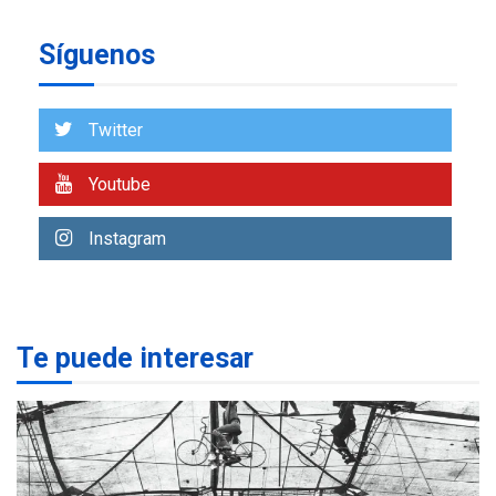
insular
Síguenos
ECONOMÍA
TITULARES
ÚLTIMA HORA
Venezuela requiere
US$183.000 millones para
Twitter
7
alcanzar 3 millones de bdp
Youtube
REGIONALES
ÚLTIMA HORA
Libro de Guadalupe Burelli
Instagram
eleva sus velas en
Margarita
1
REGIONALES
ÚLTIMA HORA
Te puede interesar
Margarita será sede de
Programa “Cuidadores 360”
para aprender a atender
2
adultos mayores
REGIONALES
ÚLTIMA HORA
Mariño fortalece capacidad