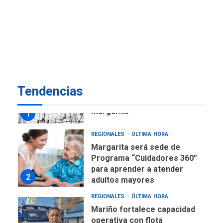
ECONOMÍA
TITULARES
ÚLTIMA HORA
Venezuela requiere
US$183.000 millones para
7
alcanzar 3 millones de bdp
REGIONALES
ÚLTIMA HORA
Tendencias
Libro de Guadalupe Burelli
eleva sus velas en
Margarita
1
REGIONALES
ÚLTIMA HORA
Margarita será sede de
Programa “Cuidadores 360”
para aprender a atender
2
adultos mayores
REGIONALES
ÚLTIMA HORA
Mariño fortalece capacidad
operativa con flota