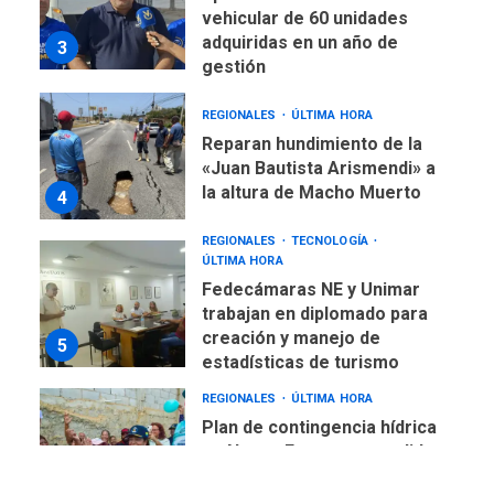
vehicular de 60 unidades
adquiridas en un año de
3
gestión
REGIONALES
ÚLTIMA HORA
Reparan hundimiento de la
«Juan Bautista Arismendi» a
la altura de Macho Muerto
4
REGIONALES
TECNOLOGÍA
ÚLTIMA HORA
Fedecámaras NE y Unimar
trabajan en diplomado para
creación y manejo de
5
estadísticas de turismo
REGIONALES
ÚLTIMA HORA
Plan de contingencia hídrica
en Nueva Esparta consolida
avances en territorio
6