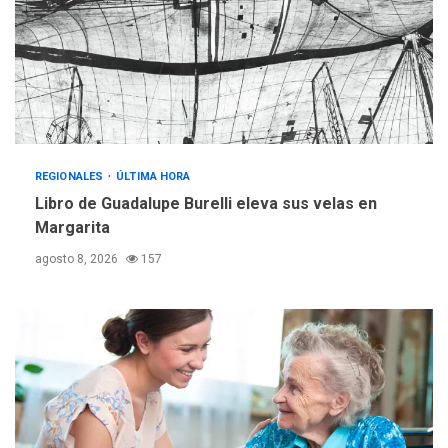
operativa con flota
vehicular de 60 unidades
adquiridas en un año de
3
gestión
REGIONALES
ÚLTIMA HORA
Reparan hundimiento de la
«Juan Bautista Arismendi» a
REGIONALES
ÚLTIMA HORA
la altura de Macho Muerto
Libro de Guadalupe Burelli eleva sus velas en
4
Margarita
REGIONALES
TECNOLOGÍA
agosto 8, 2026
157
ÚLTIMA HORA
Fedecámaras NE y Unimar
trabajan en diplomado para
creación y manejo de
5
estadísticas de turismo