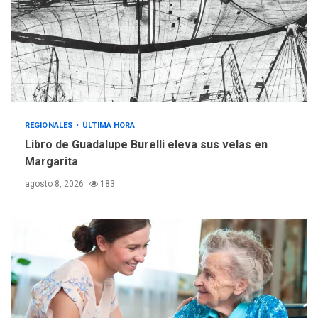
operativa con flota
vehicular de 60 unidades
adquiridas en un año de
3
gestión
REGIONALES
ÚLTIMA HORA
Reparan hundimiento de la
«Juan Bautista Arismendi» a
REGIONALES
ÚLTIMA HORA
la altura de Macho Muerto
Libro de Guadalupe Burelli eleva sus velas en
4
Margarita
REGIONALES
TECNOLOGÍA
agosto 8, 2026
183
ÚLTIMA HORA
Fedecámaras NE y Unimar
trabajan en diplomado para
creación y manejo de
5
estadísticas de turismo