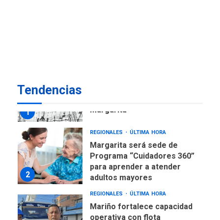
ECONOMÍA
TITULARES
ÚLTIMA HORA
Venezuela requiere
US$183.000 millones para
7
alcanzar 3 millones de bdp
REGIONALES
ÚLTIMA HORA
Tendencias
Libro de Guadalupe Burelli
eleva sus velas en
Margarita
1
REGIONALES
ÚLTIMA HORA
Margarita será sede de
Programa “Cuidadores 360”
para aprender a atender
2
adultos mayores
REGIONALES
ÚLTIMA HORA
Mariño fortalece capacidad
operativa con flota