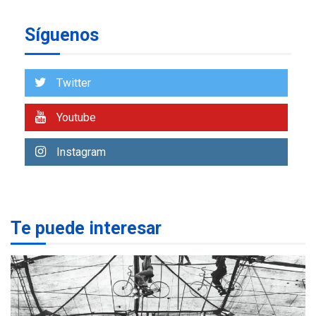
insular
Síguenos
ECONOMÍA
TITULARES
ÚLTIMA HORA
Venezuela requiere
US$183.000 millones para
Twitter
7
alcanzar 3 millones de bdp
Youtube
REGIONALES
ÚLTIMA HORA
Libro de Guadalupe Burelli
Instagram
eleva sus velas en
Margarita
1
REGIONALES
ÚLTIMA HORA
Te puede interesar
Margarita será sede de
Programa “Cuidadores 360”
para aprender a atender
2
adultos mayores
REGIONALES
ÚLTIMA HORA
Mariño fortalece capacidad