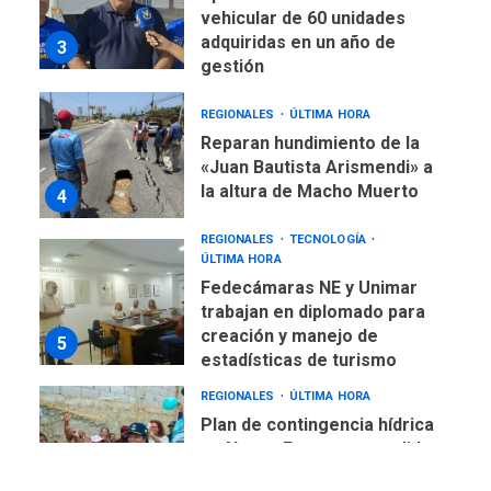
vehicular de 60 unidades
adquiridas en un año de
3
gestión
REGIONALES
ÚLTIMA HORA
Reparan hundimiento de la
«Juan Bautista Arismendi» a
la altura de Macho Muerto
4
REGIONALES
TECNOLOGÍA
ÚLTIMA HORA
Fedecámaras NE y Unimar
trabajan en diplomado para
creación y manejo de
5
estadísticas de turismo
REGIONALES
ÚLTIMA HORA
Plan de contingencia hídrica
en Nueva Esparta consolida
avances en territorio
6