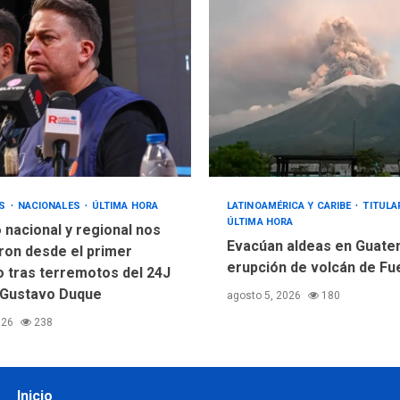
OS
NACIONALES
ÚLTIMA HORA
LATINOAMÉRICA Y CARIBE
TITUL
ÚLTIMA HORA
 nacional y regional nos
Evacúan aldeas en Guate
ron desde el primer
erupción de volcán de F
tras terremotos del 24J
 Gustavo Duque
agosto 5, 2026
180
026
238
Inicio