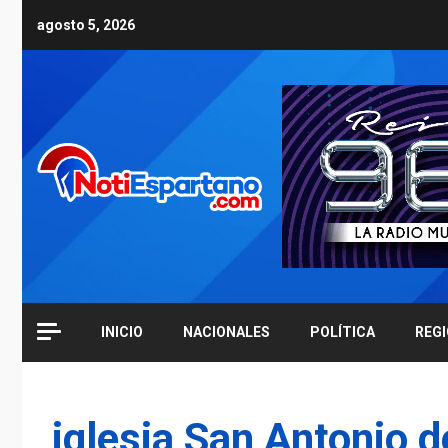
Skip
agosto 5, 2026
to
content
INICIO
NACIONALES
POLÍTICA
REG
iglesia San Antonio 