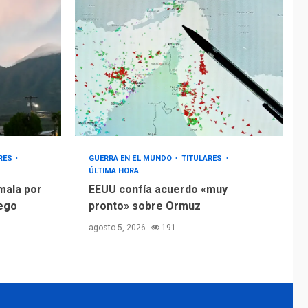
GUERRA EN EL MUNDO
TITULARES
ÚLTIMA HORA
EEUU confía acuerdo
«muy pronto» sobre
4
Ormuz
REGIONALES
TITULARES
ÚLTIMA HORA
Guardia Nacional
Bolivariana celebró
su 89° aniversario en
ARES
GUERRA EN EL MUNDO
TITULARES
5
ÚLTIMA HORA
Nueva Esparta
mala por
EEUU confía acuerdo «muy
uego
pronto» sobre Ormuz
agosto 5, 2026
191