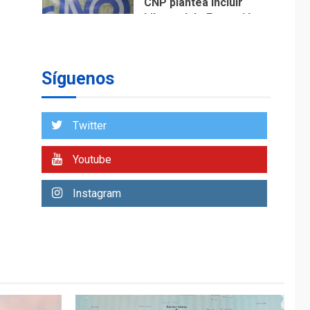
CNP plantea incluir
Libertad de Expresión
en agenda de
1
negociación con
comisión de AN 2015
Síguenos
DESTACADOS
NACIONALES
ÚLTIMA HORA
Gobierno nacional y
Twitter
regional nos
respaldaron desde el
Youtube
primer momento tras
2
terremotos del 24J
asegura Gustavo
Instagram
Duque
LATINOAMÉRICA Y CARIBE
TITULARES
ÚLTIMA HORA
Evacúan aldeas en
Guatemala por
erupción de volcán de
3
Fuego