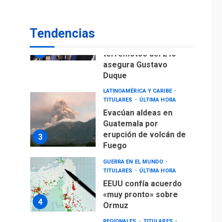
Gobierno nacional y
regional nos
Tendencias
respaldaron desde el
primer momento tras
2
terremotos del 24J
asegura Gustavo
Duque
LATINOAMÉRICA Y CARIBE
TITULARES
ÚLTIMA HORA
Evacúan aldeas en
Guatemala por
erupción de volcán de
3
Fuego
GUERRA EN EL MUNDO
TITULARES
ÚLTIMA HORA
EEUU confía acuerdo
«muy pronto» sobre
4
Ormuz
REGIONALES
TITULARES