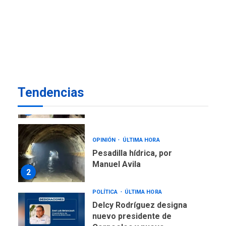
REGIONALES
ÚLTIMA HORA
Alcaldía de Mariño climatiza
Núcleo del Sistema de
Orquestas Porlamar
7
REGIONALES
ÚLTIMA HORA
Alcaldía de Maneiro sigue
Tendencias
atendiendo falta de agua
con plan de contingencia
1
OPINIÓN
ÚLTIMA HORA
Pesadilla hídrica, por
Manuel Avila
2
POLÍTICA
ÚLTIMA HORA
Delcy Rodríguez designa
nuevo presidente de