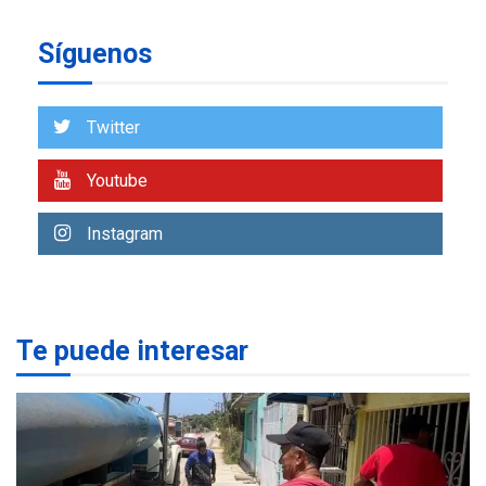
REGIONALES
ÚLTIMA HORA
Síguenos
Alcaldía de Mariño climatiza
Núcleo del Sistema de
Orquestas Porlamar
7
Twitter
REGIONALES
ÚLTIMA HORA
Youtube
Alcaldía de Maneiro sigue
atendiendo falta de agua
Instagram
con plan de contingencia
1
OPINIÓN
ÚLTIMA HORA
Pesadilla hídrica, por
Te puede interesar
Manuel Avila
2
POLÍTICA
ÚLTIMA HORA
Delcy Rodríguez designa
nuevo presidente de