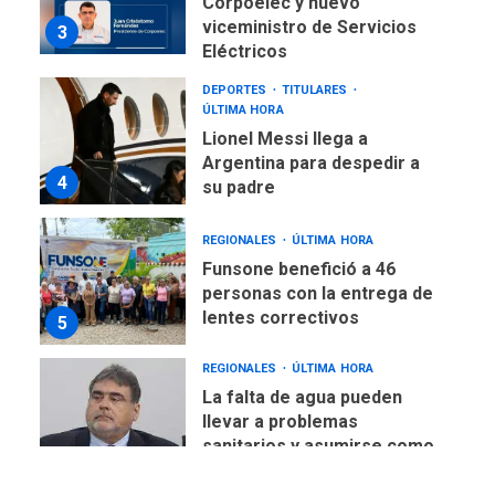
Corpoelec y nuevo
viceministro de Servicios
3
Eléctricos
DEPORTES
TITULARES
ÚLTIMA HORA
Lionel Messi llega a
Argentina para despedir a
4
su padre
REGIONALES
ÚLTIMA HORA
Funsone benefició a 46
personas con la entrega de
lentes correctivos
5
REGIONALES
ÚLTIMA HORA
La falta de agua pueden
llevar a problemas
sanitarios y asumirse como
6
problema de orden público