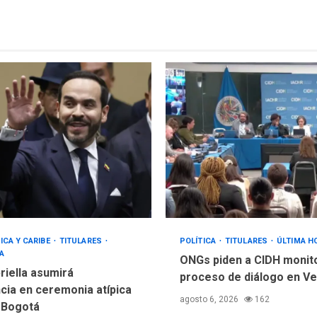
ICA Y CARIBE
TITULARES
POLÍTICA
TITULARES
ÚLTIMA H
A
ONGs piden a CIDH monit
riella asumirá
proceso de diálogo en V
cia en ceremonia atípica
agosto 6, 2026
162
 Bogotá