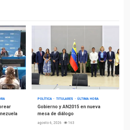
ÚLTIMA HORA
Hiroshima 81 años de
la debacle atómica.
Japón debate
5
principios no
nucleares
ORA
POLÍTICA
TITULARES
ÚLTIMA HORA
orear
Gobierno y AN2015 en nueva
enezuela
mesa de diálogo
agosto 6, 2026
163