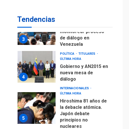
fuera de Bogotá
POLÍTICA
TITULARES
Tendencias
ÚLTIMA HORA
ONGs piden a CIDH
monitorear proceso
de diálogo en
3
Venezuela
POLÍTICA
TITULARES
ÚLTIMA HORA
Gobierno y AN2015 en
nueva mesa de
4
diálogo
INTERNACIONALES
ÚLTIMA HORA
Hiroshima 81 años de
la debacle atómica.
Japón debate
5
principios no
nucleares