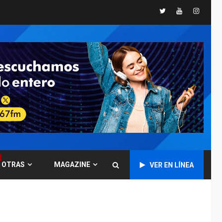
Twitter
Youtube
Instagr
GUERRA EN EL MUNDO
TITULARES
ÚLTIMA HORA
Ucrania y Rusia
intensifican
ofensivas de largo
7
alcance
NACIONALES
TITULARES
ÚLTIMA HORA
Instalan carpas
metálicas como
terminales
temporales en
1
Aeropuerto de
Maiquetía
OTRAS
MAGAZINE
VER EN LÍNEA
LATINOAMÉRICA Y CARIBE
TITULARES
ÚLTIMA HORA
De la Espriella
asumirá Presidencia
en ceremonia atípica
2