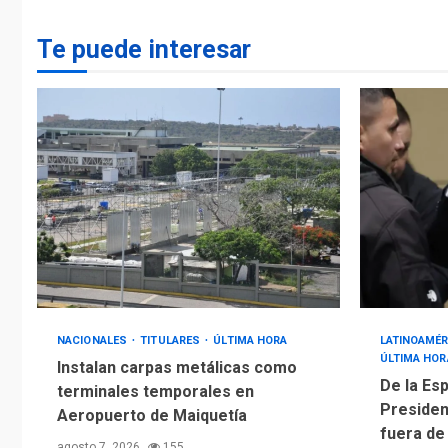
Te puede interesar
NACIONALES
TITULARES
ÚLTIMA HORA
LATINOAMÉR
ÚLTIMA HOR
Instalan carpas metálicas como
De la Esp
terminales temporales en
Presiden
Aeropuerto de Maiquetía
fuera de
agosto 7, 2026
155