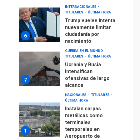
INTERNACIONALES
TITULARES
ÚLTIMA HORA
Trump vuelve intenta
nuevamente limitar
ciudadanía por
6
nacimiento
GUERRA EN EL MUNDO
TITULARES
ÚLTIMA HORA
Ucrania y Rusia
intensifican
ofensivas de largo
7
alcance
NACIONALES
TITULARES
ÚLTIMA HORA
Instalan carpas
metálicas como
terminales
temporales en
1
Aeropuerto de