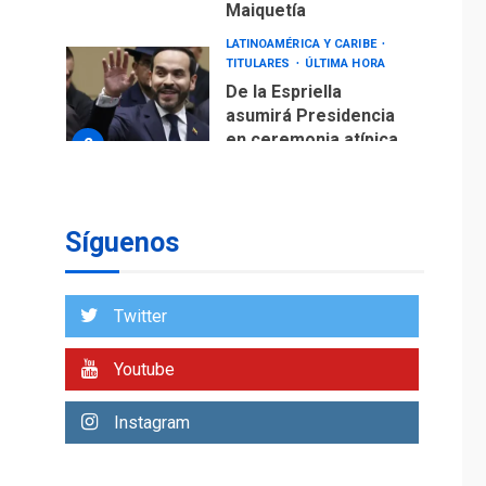
Maiquetía
LATINOAMÉRICA Y CARIBE
TITULARES
ÚLTIMA HORA
De la Espriella
asumirá Presidencia
en ceremonia atípica
2
fuera de Bogotá
POLÍTICA
TITULARES
ÚLTIMA HORA
Síguenos
ONGs piden a CIDH
monitorear proceso
de diálogo en
3
Twitter
Venezuela
POLÍTICA
TITULARES
Youtube
ÚLTIMA HORA
Gobierno y AN2015 en
Instagram
nueva mesa de
4
diálogo
INTERNACIONALES