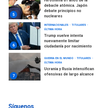
Hiroshima 81 años de la
debacle atómica. Japón
debate principios no
5
nucleares
INTERNACIONALES
TITULARES
ÚLTIMA HORA
Trump vuelve intenta
nuevamente limitar
6
ciudadanía por nacimiento
GUERRA EN EL MUNDO
TITULARES
ÚLTIMA HORA
Ucrania y Rusia intensifican
ofensivas de largo alcance
7
NACIONALES
TITULARES
ÚLTIMA HORA
Instalan carpas metálicas
como terminales
Síguenos
temporales en Aeropuerto