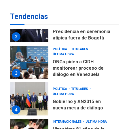
de Maiquetía
LATINOAMÉRICA Y CARIBE
Tendencias
TITULARES
ÚLTIMA HORA
De la Espriella asumirá
Presidencia en ceremonia
2
atípica fuera de Bogotá
POLÍTICA
TITULARES
ÚLTIMA HORA
ONGs piden a CIDH
monitorear proceso de
3
diálogo en Venezuela
POLÍTICA
TITULARES
ÚLTIMA HORA
Gobierno y AN2015 en
nueva mesa de diálogo
4
INTERNACIONALES
ÚLTIMA HORA