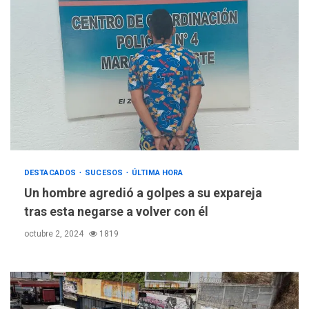
POLÍTICA
TITULARES
ÚLTIMA HORA
ONGs piden a CIDH
monitorear proceso de
3
diálogo en Venezuela
DESTACADOS
SUCESOS
ÚLTIMA HORA
Un hombre agredió a golpes a su expareja
POLÍTICA
TITULARES
tras esta negarse a volver con él
ÚLTIMA HORA
octubre 2, 2024
1819
Gobierno y AN2015 en
nueva mesa de diálogo
4
INTERNACIONALES
ÚLTIMA HORA
Hiroshima 81 años de la