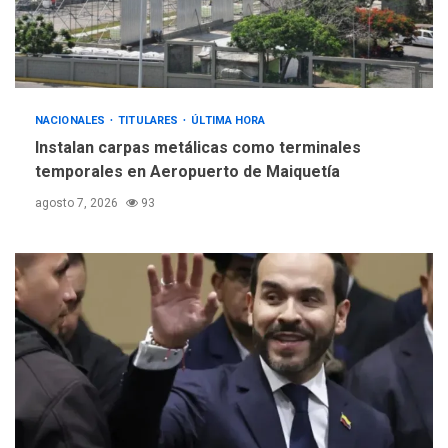
Hiroshima 81 años de la
debacle atómica. Japón
debate principios no
5
nucleares
NACIONALES
TITULARES
ÚLTIMA HORA
Instalan carpas metálicas como terminales
temporales en Aeropuerto de Maiquetía
agosto 7, 2026
93