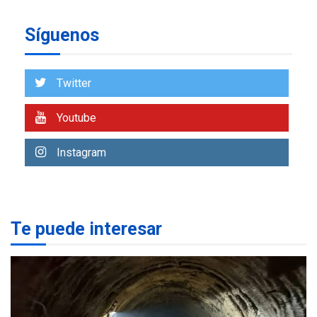
ÚLTIMA HORA
Presidenta Encargada
Síguenos
evalúa financiamiento obras
7
post-sismos
Twitter
OPINIÓN
ÚLTIMA HORA
Youtube
Pesadilla hídrica, por
Manuel Avila
1
Instagram
POLÍTICA
ÚLTIMA HORA
Delcy Rodríguez designa
nuevo presidente de
Corpoelec y nuevo
Te puede interesar
viceministro de Servicios
2
Eléctricos
DEPORTES
TITULARES
ÚLTIMA HORA
Lionel Messi llega a