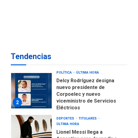
ÚLTIMA HORA
Presidenta Encargada
evalúa financiamiento obras
7
post-sismos
OPINIÓN
ÚLTIMA HORA
Pesadilla hídrica, por
Tendencias
Manuel Avila
1
POLÍTICA
ÚLTIMA HORA
Delcy Rodríguez designa
nuevo presidente de
Corpoelec y nuevo
viceministro de Servicios
2
Eléctricos
DEPORTES
TITULARES
ÚLTIMA HORA
Lionel Messi llega a