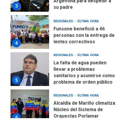
Argentina para despedir a
3
su padre
REGIONALES
ÚLTIMA HORA
Funsone benefició a 46
personas con la entrega de
lentes correctivos
4
REGIONALES
ÚLTIMA HORA
La falta de agua pueden
llevar a problemas
sanitarios y asumirse como
5
problema de orden público
REGIONALES
ÚLTIMA HORA
Alcaldía de Mariño climatiza
Núcleo del Sistema de
Orquestas Porlamar
6
POLÍTICA
TITULARES