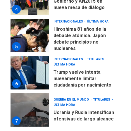
Gobierno y AN2015 en
nueva mesa de diálogo
4
INTERNACIONALES
ÚLTIMA HORA
Hiroshima 81 años de la
debacle atómica. Japón
debate principios no
5
nucleares
INTERNACIONALES
TITULARES
ÚLTIMA HORA
Trump vuelve intenta
nuevamente limitar
6
ciudadanía por nacimiento
GUERRA EN EL MUNDO
TITULARES
ÚLTIMA HORA
Ucrania y Rusia intensifican
ofensivas de largo alcance
7