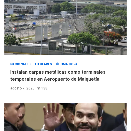
Gobierno y AN2015 en
nueva mesa de diálogo
4
INTERNACIONALES
ÚLTIMA HORA
Hiroshima 81 años de la
debacle atómica. Japón
debate principios no
5
nucleares
NACIONALES
TITULARES
ÚLTIMA HORA
Instalan carpas metálicas como terminales
temporales en Aeropuerto de Maiquetía
agosto 7, 2026
138