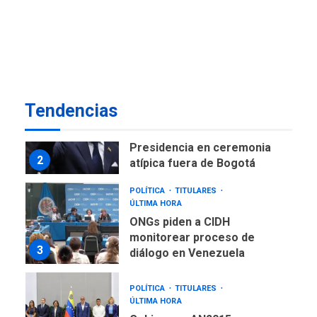
ÚLTIMA HORA
Instalan carpas metálicas
como terminales
temporales en Aeropuerto
1
de Maiquetía
LATINOAMÉRICA Y CARIBE
Tendencias
TITULARES
ÚLTIMA HORA
De la Espriella asumirá
Presidencia en ceremonia
2
atípica fuera de Bogotá
POLÍTICA
TITULARES
ÚLTIMA HORA
ONGs piden a CIDH
monitorear proceso de
3
diálogo en Venezuela
POLÍTICA
TITULARES
ÚLTIMA HORA