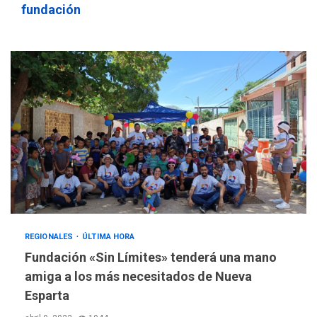
fundación
REGIONALES
ÚLTIMA HORA
REGIONALES
ÚLTIMA HORA
Fundación «Sin Límites» tenderá una mano
Mariño fortalece capacidad
amiga a los más necesitados de Nueva
operativa con flota
Esparta
vehicular de 60 unidades
adquiridas en un año de