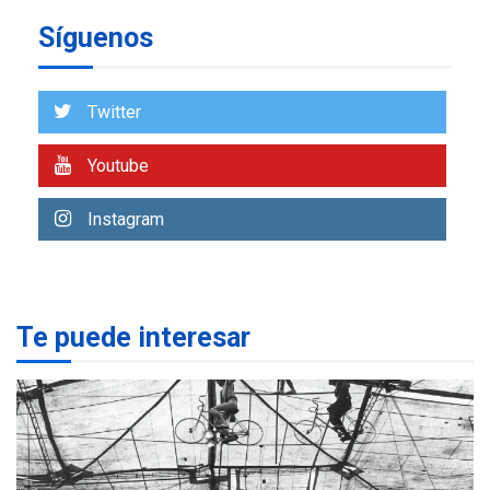
Síguenos
ECONOMÍA
TITULARES
ÚLTIMA HORA
Venezuela requiere
US$183.000 millones para
Twitter
7
alcanzar 3 millones de bdp
Youtube
REGIONALES
ÚLTIMA HORA
Libro de Guadalupe Burelli
Instagram
eleva sus velas en
Margarita
1
REGIONALES
ÚLTIMA HORA
Te puede interesar
Margarita será sede de
Programa “Cuidadores 360”
para aprender a atender
2
adultos mayores
REGIONALES
ÚLTIMA HORA
Mariño fortalece capacidad