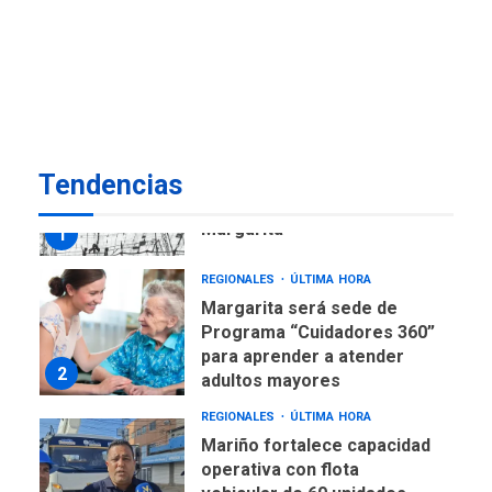
ECONOMÍA
TITULARES
ÚLTIMA HORA
Venezuela requiere
US$183.000 millones para
7
alcanzar 3 millones de bdp
REGIONALES
ÚLTIMA HORA
Tendencias
Libro de Guadalupe Burelli
eleva sus velas en
Margarita
1
REGIONALES
ÚLTIMA HORA
Margarita será sede de
Programa “Cuidadores 360”
para aprender a atender
2
adultos mayores
REGIONALES
ÚLTIMA HORA
Mariño fortalece capacidad
operativa con flota