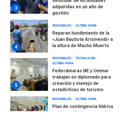
vehicular de 60 unidades
adquiridas en un año de
3
gestión
REGIONALES
ÚLTIMA HORA
Reparan hundimiento de la
«Juan Bautista Arismendi» a
la altura de Macho Muerto
4
REGIONALES
TECNOLOGÍA
ÚLTIMA HORA
Fedecámaras NE y Unimar
trabajan en diplomado para
creación y manejo de
5
estadísticas de turismo
REGIONALES
ÚLTIMA HORA
Plan de contingencia hídrica
en Nueva Esparta consolida
avances en territorio
6
insular