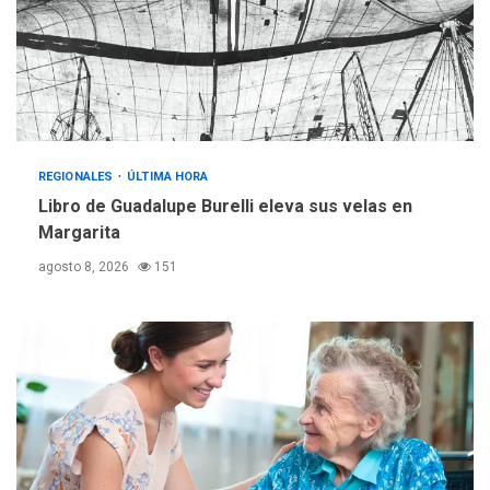
operativa con flota
vehicular de 60 unidades
adquiridas en un año de
3
gestión
REGIONALES
ÚLTIMA HORA
Reparan hundimiento de la
«Juan Bautista Arismendi» a
REGIONALES
ÚLTIMA HORA
la altura de Macho Muerto
Libro de Guadalupe Burelli eleva sus velas en
4
Margarita
REGIONALES
TECNOLOGÍA
agosto 8, 2026
151
ÚLTIMA HORA
Fedecámaras NE y Unimar
trabajan en diplomado para
creación y manejo de
5
estadísticas de turismo