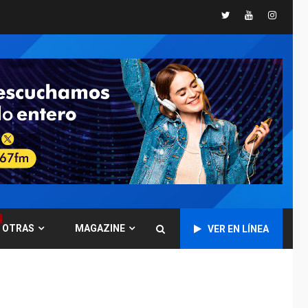
España impone
Twitter
Youtube
Instagr
controles fronterizos
5
a Italia
INTERNACIONALES
TITULARES
ÚLTIMA HORA
Arabia Saudita,
Turquía y Pakistán
firman pacto de
6
defensa
LATINOAMÉRICA Y CARIBE
TITULARES
ÚLTIMA HORA
De la Espriella jura
como nuevo
presidente de
7
OTRAS
MAGAZINE
VER EN LÍNEA
Colombia
ECONOMÍA
TITULARES
ÚLTIMA HORA
Venezuela requiere
US$183.000 millones