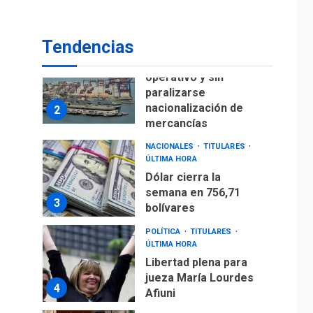
para alcanzar 3
1
millones de bdp
Tendencias
ECONOMÍA
ÚLTIMA HORA
Puerto de La Guaira
operativo y sin
paralizarse
nacionalización de
2
mercancías
NACIONALES
TITULARES
ÚLTIMA HORA
Dólar cierra la
semana en 756,71
3
bolívares
POLÍTICA
TITULARES
ÚLTIMA HORA
Libertad plena para
jueza María Lourdes
4
Afiuni