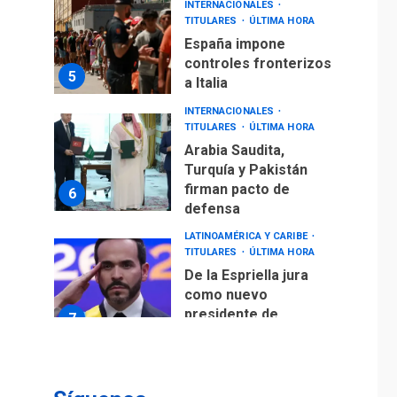
INTERNACIONALES
TITULARES
ÚLTIMA HORA
España impone
controles fronterizos
5
a Italia
INTERNACIONALES
TITULARES
ÚLTIMA HORA
Arabia Saudita,
Turquía y Pakistán
firman pacto de
6
defensa
LATINOAMÉRICA Y CARIBE
TITULARES
ÚLTIMA HORA
De la Espriella jura
como nuevo
presidente de
7
Colombia
ECONOMÍA
TITULARES
ÚLTIMA HORA