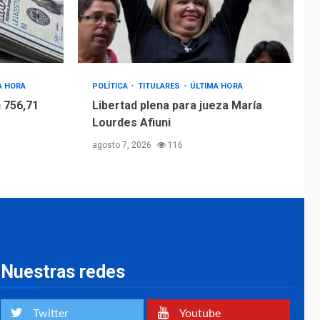
4
Afiuni
INTERNACIONALES
TITULARES
ÚLTIMA HORA
España impone
controles fronterizos
A HORA
POLÍTICA
TITULARES
ÚLTIMA HORA
5
a Italia
 756,71
Libertad plena para jueza María
Lourdes Afiuni
agosto 7, 2026
116
Nuestras redes
Twitter
Youtube