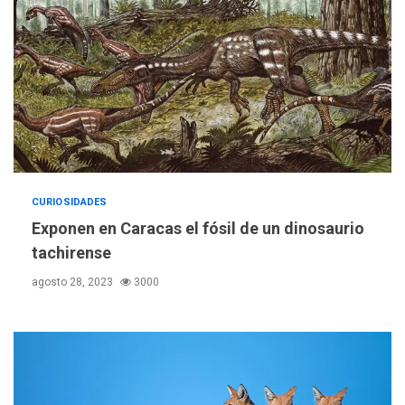
ÚLTIMA HORA
CURIOSIDADES
Hutíes de Yemen dicen que
atacaron dos petroleros
Exponen en Caracas el fósil de un dinosaurio
sauditas
3
tachirense
agosto 28, 2023
3000
REGIONALES
ÚLTIMA HORA
Instituciones estadales se
suman al Plan Agosto de
Escuelas Abiertas 2026
4
REGIONALES
TITULARES