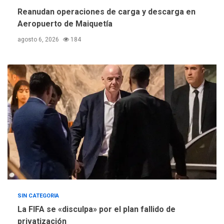
Instituciones estadales se
Reanudan operaciones de carga y descarga en
suman al Plan Agosto de
Aeropuerto de Maiquetía
Escuelas Abiertas 2026
4
agosto 6, 2026
184
REGIONALES
TITULARES
ÚLTIMA HORA
Concejo Municipal de
Mariño respalda a Cámara
de Comercio para reforma
5
de Ley de Puerto Libre
SIN CATEGORIA
La FIFA se «disculpa» por el plan fallido de
privatización