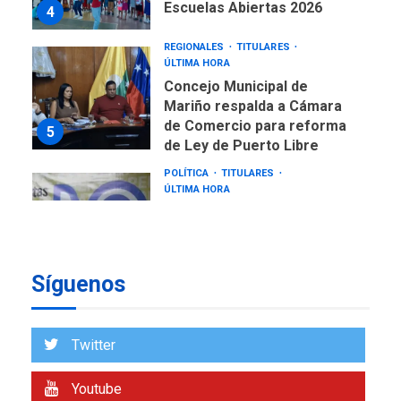
Escuelas Abiertas 2026
4
REGIONALES
TITULARES
ÚLTIMA HORA
Concejo Municipal de
Mariño respalda a Cámara
de Comercio para reforma
5
de Ley de Puerto Libre
POLÍTICA
TITULARES
ÚLTIMA HORA
CNP plantea incluir Libertad
de Expresión en agenda de
negociación con comisión
6
de AN 2015
Síguenos
DESTACADOS
NACIONALES
ÚLTIMA HORA
Gobierno nacional y
Twitter
regional nos respaldaron
desde el primer momento
Youtube
7
tras terremotos del 24J