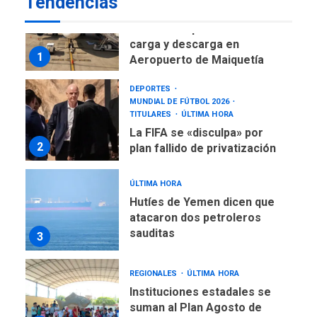
Tendencias
ÚLTIMA HORA
Reanudan operaciones de
carga y descarga en
1
Aeropuerto de Maiquetía
DEPORTES
MUNDIAL DE FÚTBOL 2026
TITULARES
ÚLTIMA HORA
La FIFA se «disculpa» por
2
plan fallido de privatización
ÚLTIMA HORA
Hutíes de Yemen dicen que
atacaron dos petroleros
sauditas
3
REGIONALES
ÚLTIMA HORA
Instituciones estadales se
suman al Plan Agosto de