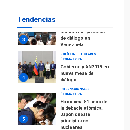
fuera de Bogotá
POLÍTICA
TITULARES
Tendencias
ÚLTIMA HORA
ONGs piden a CIDH
monitorear proceso
de diálogo en
3
Venezuela
POLÍTICA
TITULARES
ÚLTIMA HORA
Gobierno y AN2015 en
nueva mesa de
4
diálogo
INTERNACIONALES
ÚLTIMA HORA
Hiroshima 81 años de
la debacle atómica.
Japón debate
5
principios no
nucleares