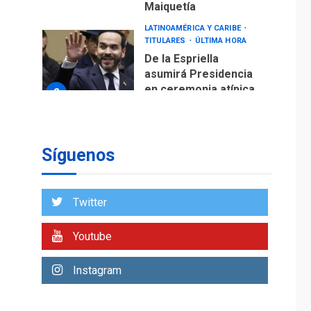
Maiquetía
LATINOAMÉRICA Y CARIBE
TITULARES
ÚLTIMA HORA
De la Espriella
asumirá Presidencia
en ceremonia atípica
2
fuera de Bogotá
POLÍTICA
TITULARES
ÚLTIMA HORA
Síguenos
ONGs piden a CIDH
monitorear proceso
de diálogo en
3
Twitter
Venezuela
POLÍTICA
TITULARES
Youtube
ÚLTIMA HORA
Gobierno y AN2015 en
Instagram
nueva mesa de
4
diálogo
INTERNACIONALES