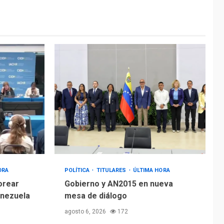
ÚLTIMA HORA
Hiroshima 81 años de
la debacle atómica.
Japón debate
5
principios no
nucleares
ORA
POLÍTICA
TITULARES
ÚLTIMA HORA
orear
Gobierno y AN2015 en nueva
enezuela
mesa de diálogo
agosto 6, 2026
172