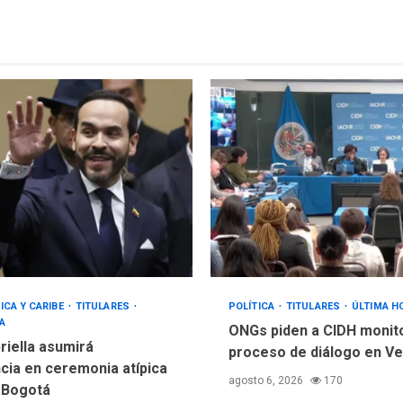
ICA Y CARIBE
TITULARES
POLÍTICA
TITULARES
ÚLTIMA H
A
ONGs piden a CIDH monit
riella asumirá
proceso de diálogo en V
cia en ceremonia atípica
agosto 6, 2026
170
 Bogotá