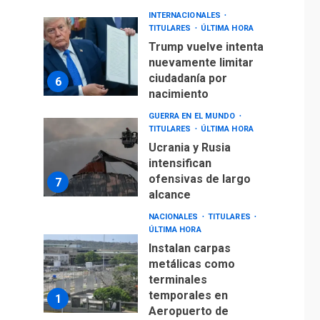
INTERNACIONALES
TITULARES
ÚLTIMA HORA
Trump vuelve intenta
nuevamente limitar
ciudadanía por
6
nacimiento
GUERRA EN EL MUNDO
TITULARES
ÚLTIMA HORA
Ucrania y Rusia
intensifican
ofensivas de largo
7
alcance
NACIONALES
TITULARES
ÚLTIMA HORA
Instalan carpas
metálicas como
terminales
temporales en
1
Aeropuerto de