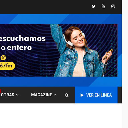
Twitter
Youtube
Instagr
GUERRA EN EL MUNDO
TITULARES
ÚLTIMA HORA
Ucrania y Rusia
intensifican
ofensivas de largo
7
alcance
NACIONALES
TITULARES
ÚLTIMA HORA
Instalan carpas
metálicas como
terminales
temporales en
1
Aeropuerto de
Maiquetía
OTRAS
MAGAZINE
VER EN LÍNEA
LATINOAMÉRICA Y CARIBE
TITULARES
ÚLTIMA HORA
De la Espriella
asumirá Presidencia
en ceremonia atípica
2