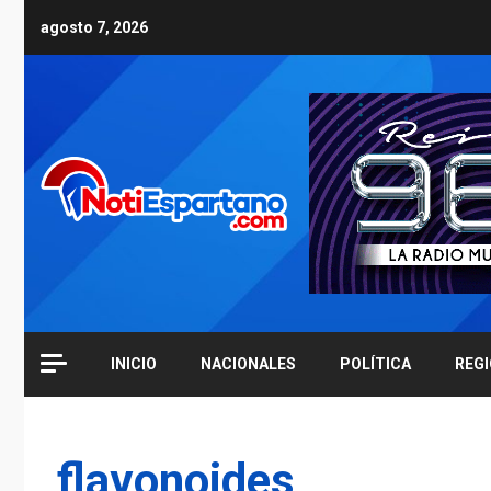
Skip
agosto 7, 2026
to
content
INICIO
NACIONALES
POLÍTICA
REG
flavonoides