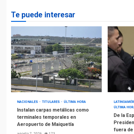
Te puede interesar
NACIONALES
TITULARES
ÚLTIMA HORA
LATINOAMÉR
ÚLTIMA HOR
Instalan carpas metálicas como
De la Esp
terminales temporales en
Presiden
Aeropuerto de Maiquetía
fuera de
agosto 7, 2026
173