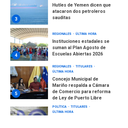
Hutíes de Yemen dicen que
atacaron dos petroleros
sauditas
3
REGIONALES
ÚLTIMA HORA
Instituciones estadales se
suman al Plan Agosto de
Escuelas Abiertas 2026
4
REGIONALES
TITULARES
ÚLTIMA HORA
Concejo Municipal de
Mariño respalda a Cámara
de Comercio para reforma
5
de Ley de Puerto Libre
POLÍTICA
TITULARES
ÚLTIMA HORA
CNP plantea incluir Libertad
de Expresión en agenda de