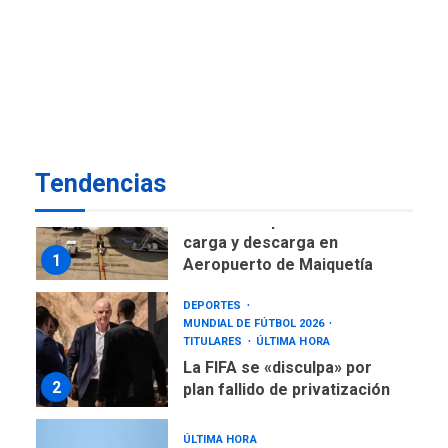
DESTACADOS
NACIONALES
ÚLTIMA HORA
Gobierno nacional y
regional nos respaldaron
desde el primer momento
7
tras terremotos del 24J
asegura Gustavo Duque
Tendencias
NACIONALES
TITULARES
ÚLTIMA HORA
Reanudan operaciones de
carga y descarga en
1
Aeropuerto de Maiquetía
DEPORTES
MUNDIAL DE FÚTBOL 2026
TITULARES
ÚLTIMA HORA
La FIFA se «disculpa» por
2
plan fallido de privatización
ÚLTIMA HORA