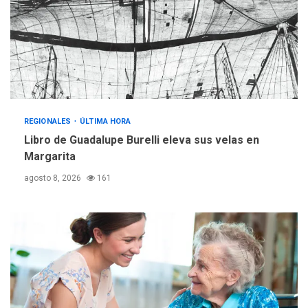
operativa con flota
vehicular de 60 unidades
adquiridas en un año de
3
gestión
REGIONALES
ÚLTIMA HORA
Reparan hundimiento de la
«Juan Bautista Arismendi» a
REGIONALES
ÚLTIMA HORA
la altura de Macho Muerto
Libro de Guadalupe Burelli eleva sus velas en
4
Margarita
REGIONALES
TECNOLOGÍA
agosto 8, 2026
161
ÚLTIMA HORA
Fedecámaras NE y Unimar
trabajan en diplomado para
creación y manejo de
5
estadísticas de turismo