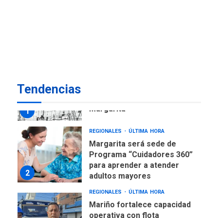
ECONOMÍA
TITULARES
ÚLTIMA HORA
Venezuela requiere
US$183.000 millones para
7
alcanzar 3 millones de bdp
REGIONALES
ÚLTIMA HORA
Tendencias
Libro de Guadalupe Burelli
eleva sus velas en
Margarita
1
REGIONALES
ÚLTIMA HORA
Margarita será sede de
Programa “Cuidadores 360”
para aprender a atender
2
adultos mayores
REGIONALES
ÚLTIMA HORA
Mariño fortalece capacidad
operativa con flota