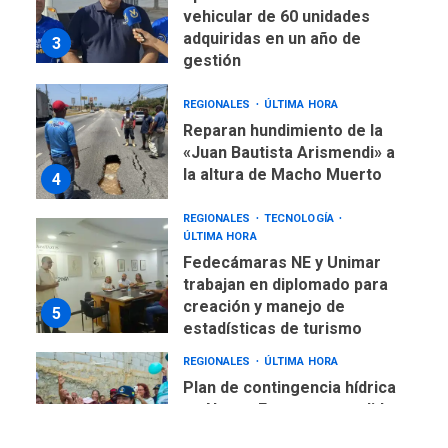
vehicular de 60 unidades
adquiridas en un año de
3
gestión
REGIONALES
ÚLTIMA HORA
Reparan hundimiento de la
«Juan Bautista Arismendi» a
la altura de Macho Muerto
4
REGIONALES
TECNOLOGÍA
ÚLTIMA HORA
Fedecámaras NE y Unimar
trabajan en diplomado para
creación y manejo de
5
estadísticas de turismo
REGIONALES
ÚLTIMA HORA
Plan de contingencia hídrica
en Nueva Esparta consolida
avances en territorio
6