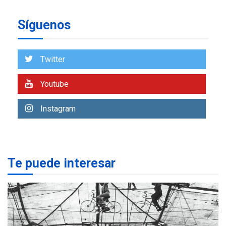
insular
Síguenos
ECONOMÍA
TITULARES
ÚLTIMA HORA
Venezuela requiere
US$183.000 millones para
Twitter
7
alcanzar 3 millones de bdp
Youtube
REGIONALES
ÚLTIMA HORA
Libro de Guadalupe Burelli
Instagram
eleva sus velas en
Margarita
1
REGIONALES
ÚLTIMA HORA
Te puede interesar
Margarita será sede de
Programa “Cuidadores 360”
para aprender a atender
2
adultos mayores
REGIONALES
ÚLTIMA HORA
Mariño fortalece capacidad