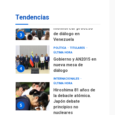
fuera de Bogotá
POLÍTICA
TITULARES
Tendencias
ÚLTIMA HORA
ONGs piden a CIDH
monitorear proceso
de diálogo en
3
Venezuela
POLÍTICA
TITULARES
ÚLTIMA HORA
Gobierno y AN2015 en
nueva mesa de
4
diálogo
INTERNACIONALES
ÚLTIMA HORA
Hiroshima 81 años de
la debacle atómica.
Japón debate
5
principios no
nucleares