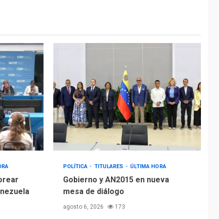
ÚLTIMA HORA
Hiroshima 81 años de
la debacle atómica.
Japón debate
5
principios no
nucleares
ORA
POLÍTICA
TITULARES
ÚLTIMA HORA
orear
Gobierno y AN2015 en nueva
enezuela
mesa de diálogo
agosto 6, 2026
173