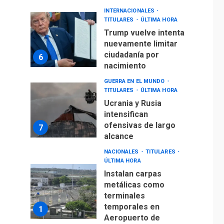
INTERNACIONALES
TITULARES
ÚLTIMA HORA
Trump vuelve intenta
nuevamente limitar
ciudadanía por
6
nacimiento
GUERRA EN EL MUNDO
TITULARES
ÚLTIMA HORA
Ucrania y Rusia
intensifican
ofensivas de largo
7
alcance
NACIONALES
TITULARES
ÚLTIMA HORA
Instalan carpas
metálicas como
terminales
temporales en
1
Aeropuerto de