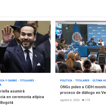
ICA Y CARIBE
TITULARES
POLÍTICA
TITULARES
ÚLTIMA H
A
ONGs piden a CIDH monit
riella asumirá
proceso de diálogo en V
cia en ceremonia atípica
agosto 6, 2026
170
 Bogotá