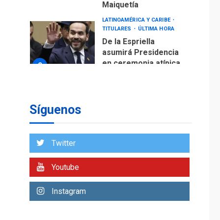
Maiquetía
LATINOAMÉRICA Y CARIBE
TITULARES
ÚLTIMA HORA
De la Espriella
asumirá Presidencia
en ceremonia atípica
2
fuera de Bogotá
POLÍTICA
TITULARES
ÚLTIMA HORA
Síguenos
ONGs piden a CIDH
monitorear proceso
de diálogo en
3
Twitter
Venezuela
POLÍTICA
TITULARES
Youtube
ÚLTIMA HORA
Gobierno y AN2015 en
Instagram
nueva mesa de
4
diálogo
INTERNACIONALES