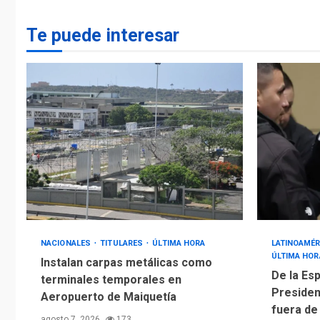
Te puede interesar
NACIONALES
TITULARES
ÚLTIMA HORA
LATINOAMÉR
ÚLTIMA HOR
Instalan carpas metálicas como
De la Esp
terminales temporales en
Presiden
Aeropuerto de Maiquetía
fuera de
agosto 7, 2026
173