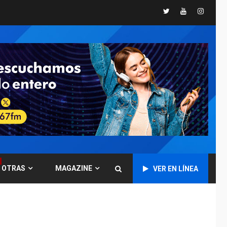
Twitter
Youtube
Instagr
GUERRA EN EL MUNDO
TITULARES
ÚLTIMA HORA
Ucrania y Rusia
intensifican
ofensivas de largo
7
alcance
NACIONALES
TITULARES
ÚLTIMA HORA
Instalan carpas
metálicas como
terminales
temporales en
1
Aeropuerto de
Maiquetía
OTRAS
MAGAZINE
VER EN LÍNEA
LATINOAMÉRICA Y CARIBE
TITULARES
ÚLTIMA HORA
De la Espriella
asumirá Presidencia
en ceremonia atípica
2