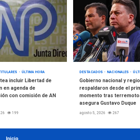
TITULARES
ÚLTIMA HORA
DESTACADOS
NACIONALES
ÚLT
ea incluir Libertad de
Gobierno nacional y regio
n en agenda de
respaldaron desde el pri
ión con comisión de AN
momento tras terremotos
asegura Gustavo Duque
026
199
agosto 5, 2026
267
Inicio