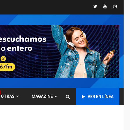
«muy pronto» sobre
5
Twitter
Youtube
Instagr
Ormuz
REGIONALES
TITULARES
ÚLTIMA HORA
Guardia Nacional
Bolivariana celebró
su 89° aniversario en
6
Nueva Esparta
REGIONALES
ÚLTIMA HORA
Misión Milagro en
Antolín del Campo:
Arrancó la jornada de
7
Cataratas 2026
REGIONALES
TITULARES
OTRAS
MAGAZINE
VER EN LÍNEA
ÚLTIMA HORA
Concejo Municipal de
Mariño respalda a
Cámara de Comercio
1
para reforma de Ley