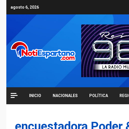
Skip
agosto 6, 2026
to
content
INICIO
NACIONALES
POLÍTICA
REG
encuestadora Poder &