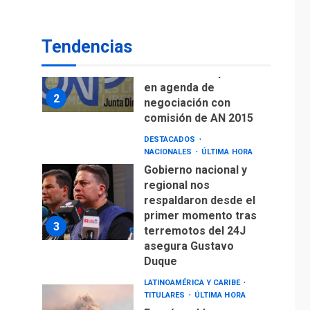
de Puerto Libre
POLÍTICA
TITULARES
ÚLTIMA HORA
Tendencias
CNP plantea incluir
Libertad de Expresión
en agenda de
2
negociación con
comisión de AN 2015
DESTACADOS
NACIONALES
ÚLTIMA HORA
Gobierno nacional y
regional nos
respaldaron desde el
primer momento tras
3
terremotos del 24J
asegura Gustavo
Duque
LATINOAMÉRICA Y CARIBE
TITULARES
ÚLTIMA HORA