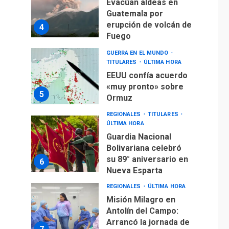
Evacúan aldeas en
Guatemala por
erupción de volcán de
4
Fuego
GUERRA EN EL MUNDO
TITULARES
ÚLTIMA HORA
EEUU confía acuerdo
«muy pronto» sobre
5
Ormuz
REGIONALES
TITULARES
ÚLTIMA HORA
Guardia Nacional
Bolivariana celebró
su 89° aniversario en
6
Nueva Esparta
REGIONALES
ÚLTIMA HORA
Misión Milagro en
Antolín del Campo:
Arrancó la jornada de