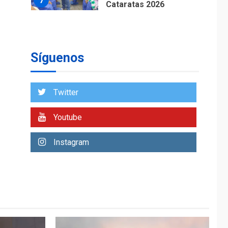
7
Cataratas 2026
REGIONALES
TITULARES
ÚLTIMA HORA
Concejo Municipal de
Mariño respalda a
Síguenos
Cámara de Comercio
1
para reforma de Ley
de Puerto Libre
Twitter
POLÍTICA
TITULARES
ÚLTIMA HORA
Youtube
CNP plantea incluir
Libertad de Expresión
Instagram
en agenda de
2
negociación con
comisión de AN 2015
DESTACADOS
NACIONALES
ÚLTIMA HORA
Gobierno nacional y
regional nos