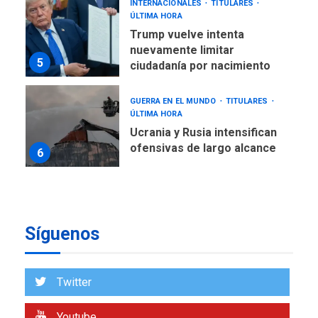
INTERNACIONALES
TITULARES
ÚLTIMA HORA
Trump vuelve intenta
nuevamente limitar
5
ciudadanía por nacimiento
GUERRA EN EL MUNDO
TITULARES
ÚLTIMA HORA
Ucrania y Rusia intensifican
ofensivas de largo alcance
6
LATINOAMÉRICA Y CARIBE
TITULARES
ÚLTIMA HORA
EEUU sanciona a ocho
Síguenos
militares y cinco entidades
7
cubanas
LATINOAMÉRICA Y CARIBE
Twitter
TITULARES
ÚLTIMA HORA
De la Espriella asumirá
Youtube