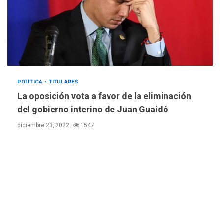
INTERNACIONALES
TITULARES
ÚLTIMA HORA
Trump vuelve intenta
nuevamente limitar
5
ciudadanía por nacimiento
GUERRA EN EL MUNDO
TITULARES
POLÍTICA
TITULARES
ÚLTIMA HORA
Ucrania y Rusia intensifican
La oposición vota a favor de la eliminación
ofensivas de largo alcance
del gobierno interino de Juan Guaidó
6
diciembre 23, 2022
1547
LATINOAMÉRICA Y CARIBE
TITULARES
ÚLTIMA HORA
EEUU sanciona a ocho
militares y cinco entidades
7
cubanas
LATINOAMÉRICA Y CARIBE
TITULARES
ÚLTIMA HORA
De la Espriella asumirá