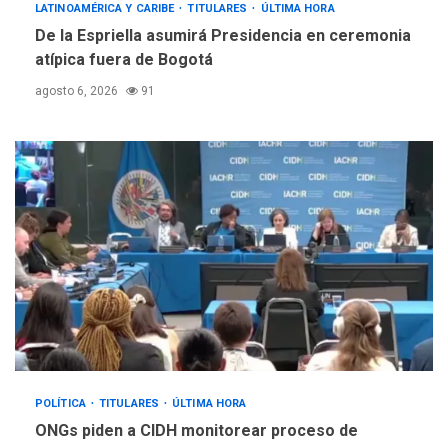
LATINOAMÉRICA Y CARIBE
TITULARES
ÚLTIMA HORA
ÚLTIMA HORA
De la Espriella asumirá Presidencia en ceremonia
Trump vuelve intenta
atípica fuera de Bogotá
nuevamente limitar
5
ciudadanía por nacimiento
agosto 6, 2026
91
POLÍTICA
TITULARES
ÚLTIMA HORA
ONGs piden a CIDH monitorear proceso de