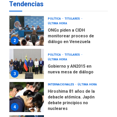
Tendencias
Presidencia en ceremonia
1
atípica fuera de Bogotá
POLÍTICA
TITULARES
ÚLTIMA HORA
ONGs piden a CIDH
monitorear proceso de
2
diálogo en Venezuela
POLÍTICA
TITULARES
ÚLTIMA HORA
Gobierno y AN2015 en
nueva mesa de diálogo
3
INTERNACIONALES
ÚLTIMA HORA
Hiroshima 81 años de la
debacle atómica. Japón
debate principios no
4
nucleares