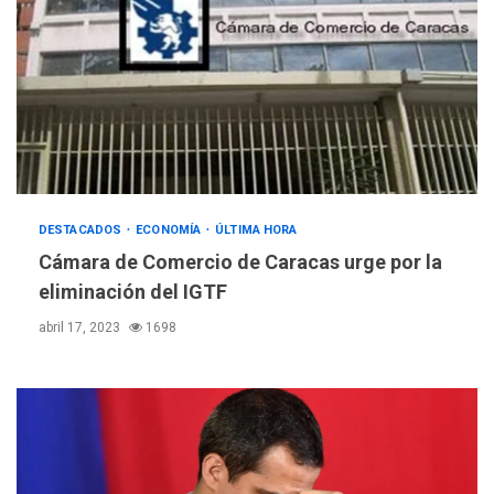
DESTACADOS
ECONOMÍA
ÚLTIMA HORA
POLÍTICA
TITULARES
Cámara de Comercio de Caracas urge por la
ÚLTIMA HORA
Gobierno y AN2015 en
eliminación del IGTF
nueva mesa de diálogo
3
abril 17, 2023
1698
INTERNACIONALES
ÚLTIMA HORA
Hiroshima 81 años de la
debacle atómica. Japón
debate principios no
4
nucleares