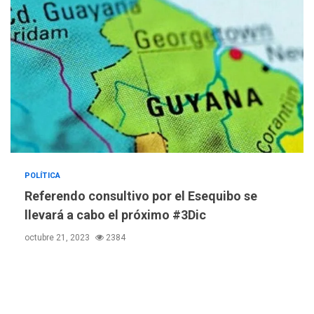
4
volcán de Fuego
GUERRA EN EL MUNDO
TITULARES
ÚLTIMA HORA
EEUU confía acuerdo «muy
pronto» sobre Ormuz
5
REGIONALES
TITULARES
ÚLTIMA HORA
Guardia Nacional
Bolivariana celebró su 89°
POLÍTICA
aniversario en Nueva
6
Referendo consultivo por el Esequibo se
Esparta
llevará a cabo el próximo #3Dic
REGIONALES
ÚLTIMA HORA
octubre 21, 2023
2384
Misión Milagro en Antolín
del Campo: Arrancó la
jornada de Cataratas 2026
7
REGIONALES
TITULARES