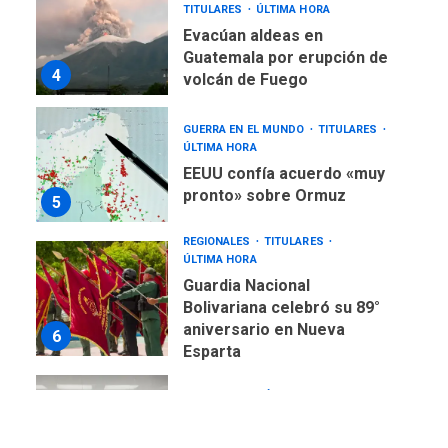
TITULARES
ÚLTIMA HORA
Evacúan aldeas en
Guatemala por erupción de
4
volcán de Fuego
GUERRA EN EL MUNDO
TITULARES
ÚLTIMA HORA
EEUU confía acuerdo «muy
pronto» sobre Ormuz
5
REGIONALES
TITULARES
ÚLTIMA HORA
Guardia Nacional
Bolivariana celebró su 89°
aniversario en Nueva
6
Esparta
REGIONALES
ÚLTIMA HORA
Misión Milagro en Antolín
del Campo: Arrancó la