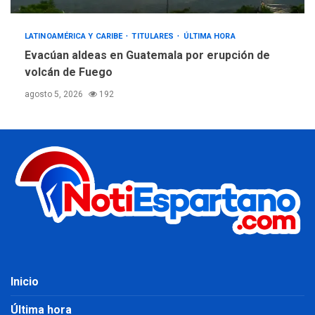
LATINOAMÉRICA Y CARIBE
TITULARES
ÚLTIMA HORA
Evacúan aldeas en Guatemala por erupción de
volcán de Fuego
agosto 5, 2026
192
Inicio
Última hora