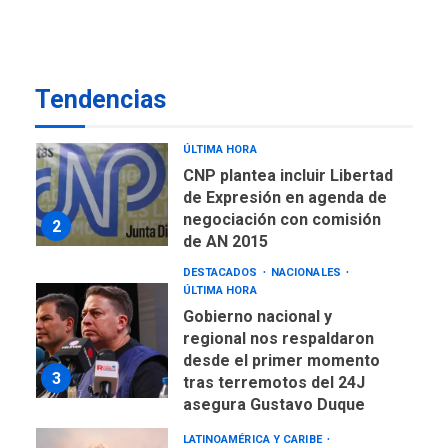
ÚLTIMA HORA
Concejo Municipal de
Mariño respalda a Cámara
de Comercio para reforma
1
Tendencias
de Ley de Puerto Libre
POLÍTICA
TITULARES
ÚLTIMA HORA
CNP plantea incluir Libertad
de Expresión en agenda de
negociación con comisión
2
de AN 2015
DESTACADOS
NACIONALES
ÚLTIMA HORA
Gobierno nacional y
regional nos respaldaron
desde el primer momento
3
tras terremotos del 24J
asegura Gustavo Duque
LATINOAMÉRICA Y CARIBE