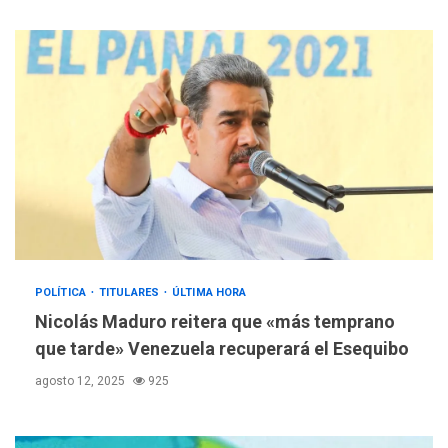
DESTACADOS
NACIONALES
ÚLTIMA HORA
Gobierno nacional y
regional nos respaldaron
desde el primer momento
POLÍTICA
TITULARES
ÚLTIMA HORA
3
tras terremotos del 24J
Nicolás Maduro reitera que «más temprano
asegura Gustavo Duque
que tarde» Venezuela recuperará el Esequibo
LATINOAMÉRICA Y CARIBE
agosto 12, 2025
925
TITULARES
ÚLTIMA HORA
Evacúan aldeas en
Guatemala por erupción de