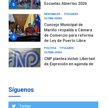
Escuelas Abiertas 2026
5
REGIONALES
TITULARES
ÚLTIMA HORA
Concejo Municipal de
Mariño respalda a Cámara
de Comercio para reforma
6
de Ley de Puerto Libre
POLÍTICA
TITULARES
ÚLTIMA HORA
CNP plantea incluir Libertad
de Expresión en agenda de
negociación con comisión
7
de AN 2015
DESTACADOS
OPINIÓN
ÚLTIMA HORA
Síguenos
El Deporte: Un Legado
Tangible para Nueva
Esparta, por Morel
1
Twitter