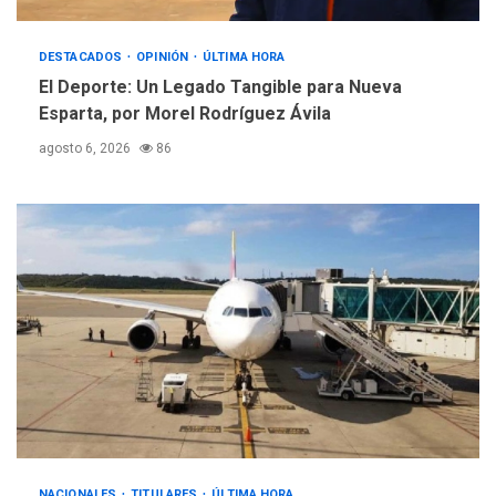
Instituciones estadales se
suman al Plan Agosto de
Escuelas Abiertas 2026
DESTACADOS
5
OPINIÓN
ÚLTIMA HORA
El Deporte: Un Legado Tangible para Nueva
Esparta, por Morel Rodríguez Ávila
agosto 6, 2026
86
NACIONALES
TITULARES
ÚLTIMA HORA