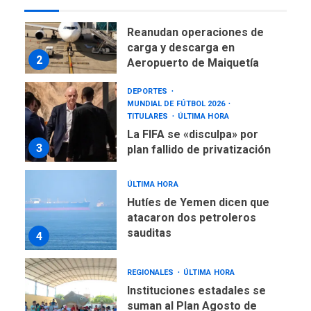
NACIONALES
TITULARES
ÚLTIMA HORA
Reanudan operaciones de
carga y descarga en
2
Aeropuerto de Maiquetía
DEPORTES
MUNDIAL DE FÚTBOL 2026
TITULARES
ÚLTIMA HORA
La FIFA se «disculpa» por
3
plan fallido de privatización
ÚLTIMA HORA
Hutíes de Yemen dicen que
atacaron dos petroleros
sauditas
4
REGIONALES
ÚLTIMA HORA
Instituciones estadales se
suman al Plan Agosto de