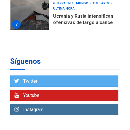
7
NACIONALES
TITULARES
ÚLTIMA HORA
Instalan carpas metálicas
como terminales
temporales en Aeropuerto
1
de Maiquetía
LATINOAMÉRICA Y CARIBE
Síguenos
TITULARES
ÚLTIMA HORA
De la Espriella asumirá
Presidencia en ceremonia
2
atípica fuera de Bogotá
Twitter
POLÍTICA
TITULARES
Youtube
ÚLTIMA HORA
ONGs piden a CIDH
Instagram
monitorear proceso de
3
diálogo en Venezuela