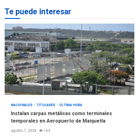
POLÍTICA
TITULARES
ÚLTIMA HORA
Te puede interesar
Gobierno y AN2015 en
nueva mesa de diálogo
4
INTERNACIONALES
ÚLTIMA HORA
Hiroshima 81 años de la
debacle atómica. Japón
debate principios no
5
nucleares
NACIONALES
TITULARES
ÚLTIMA HORA
Instalan carpas metálicas como terminales
temporales en Aeropuerto de Maiquetía
agosto 7, 2026
163