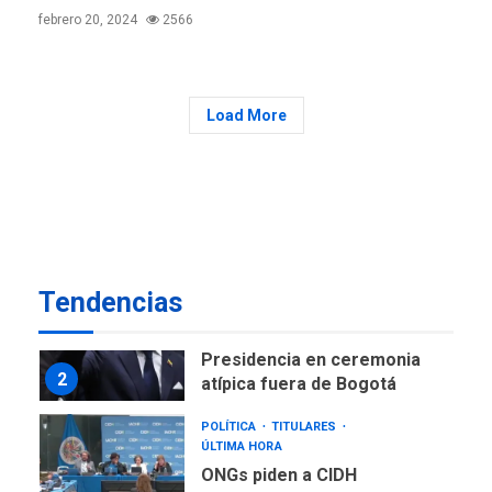
febrero 20, 2024
2566
NACIONALES
TITULARES
ÚLTIMA HORA
Instalan carpas metálicas
como terminales
Load More
temporales en Aeropuerto
1
de Maiquetía
LATINOAMÉRICA Y CARIBE
TITULARES
ÚLTIMA HORA
De la Espriella asumirá
Presidencia en ceremonia
2
atípica fuera de Bogotá
Tendencias
POLÍTICA
TITULARES
ÚLTIMA HORA
ONGs piden a CIDH
monitorear proceso de
3
diálogo en Venezuela
POLÍTICA
TITULARES