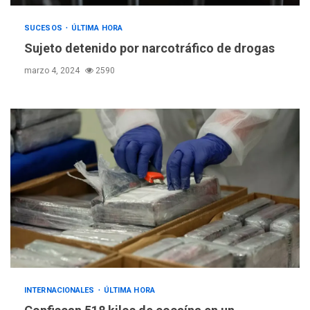
SUCESOS
ÚLTIMA HORA
Sujeto detenido por narcotráfico de drogas
marzo 4, 2024
2590
POLÍTICA
TITULARES
ÚLTIMA HORA
ONGs piden a CIDH
monitorear proceso de
3
diálogo en Venezuela
INTERNACIONALES
ÚLTIMA HORA
POLÍTICA
TITULARES