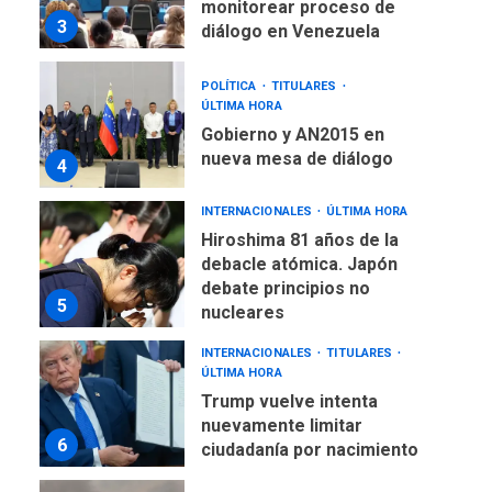
ÚLTIMA HORA
Gobierno y AN2015 en
nueva mesa de diálogo
4
INTERNACIONALES
ÚLTIMA HORA
Hiroshima 81 años de la
debacle atómica. Japón
debate principios no
5
nucleares
INTERNACIONALES
TITULARES
ÚLTIMA HORA
Trump vuelve intenta
nuevamente limitar
6
ciudadanía por nacimiento
GUERRA EN EL MUNDO
TITULARES
ÚLTIMA HORA
Ucrania y Rusia intensifican
ofensivas de largo alcance