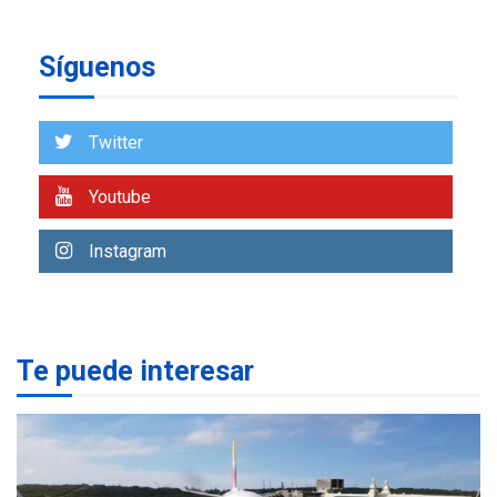
6
de AN 2015
DESTACADOS
NACIONALES
Síguenos
ÚLTIMA HORA
Gobierno nacional y
regional nos respaldaron
Twitter
desde el primer momento
7
tras terremotos del 24J
Youtube
asegura Gustavo Duque
NACIONALES
TITULARES
Instagram
ÚLTIMA HORA
Reanudan operaciones de
carga y descarga en
1
Aeropuerto de Maiquetía
Te puede interesar
DEPORTES
MUNDIAL DE FÚTBOL 2026
TITULARES
ÚLTIMA HORA
La FIFA se «disculpa» por
2
plan fallido de privatización