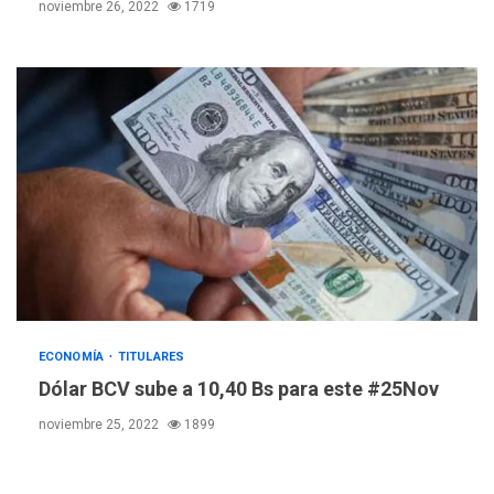
noviembre 26, 2022
1719
REGIONALES
ÚLTIMA HORA
Instituciones estadales se
suman al Plan Agosto de
Escuelas Abiertas 2026
4
REGIONALES
TITULARES
ÚLTIMA HORA
Concejo Municipal de
Mariño respalda a Cámara
de Comercio para reforma
5
de Ley de Puerto Libre
POLÍTICA
TITULARES
ÚLTIMA HORA
ECONOMÍA
TITULARES
CNP plantea incluir Libertad
Dólar BCV sube a 10,40 Bs para este #25Nov
de Expresión en agenda de
negociación con comisión
noviembre 25, 2022
1899
6
de AN 2015
DESTACADOS
NACIONALES