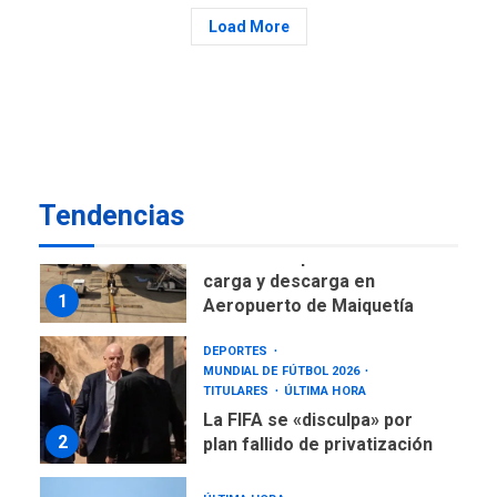
ÚLTIMA HORA
Load More
Gobierno nacional y
regional nos respaldaron
desde el primer momento
7
tras terremotos del 24J
asegura Gustavo Duque
NACIONALES
TITULARES
ÚLTIMA HORA
Tendencias
Reanudan operaciones de
carga y descarga en
1
Aeropuerto de Maiquetía
DEPORTES
MUNDIAL DE FÚTBOL 2026
TITULARES
ÚLTIMA HORA
La FIFA se «disculpa» por
2
plan fallido de privatización
ÚLTIMA HORA