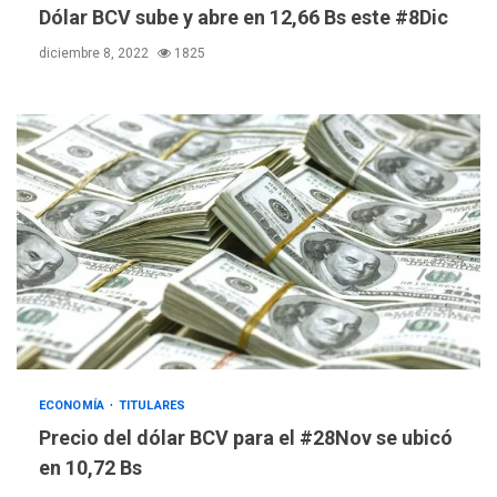
Dólar BCV sube y abre en 12,66 Bs este #8Dic
diciembre 8, 2022
1825
ÚLTIMA HORA
ECONOMÍA
TITULARES
Hutíes de Yemen dicen que
Precio del dólar BCV para el #28Nov se ubicó
atacaron dos petroleros
en 10,72 Bs
sauditas
3