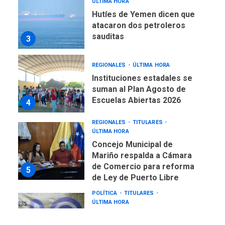
Hutíes de Yemen dicen que
atacaron dos petroleros
sauditas
3
REGIONALES
ÚLTIMA HORA
Instituciones estadales se
suman al Plan Agosto de
Escuelas Abiertas 2026
4
REGIONALES
TITULARES
ÚLTIMA HORA
Concejo Municipal de
Mariño respalda a Cámara
de Comercio para reforma
5
de Ley de Puerto Libre
POLÍTICA
TITULARES
ÚLTIMA HORA
CNP plantea incluir Libertad
de Expresión en agenda de
negociación con comisión