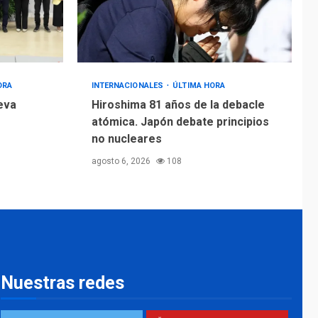
ÚLTIMA HORA
Hiroshima 81 años de
la debacle atómica.
Japón debate
4
principios no
ORA
INTERNACIONALES
ÚLTIMA HORA
nucleares
eva
Hiroshima 81 años de la debacle
INTERNACIONALES
atómica. Japón debate principios
TITULARES
ÚLTIMA HORA
no nucleares
Trump vuelve intenta
nuevamente limitar
agosto 6, 2026
108
ciudadanía por
5
nacimiento
Nuestras redes