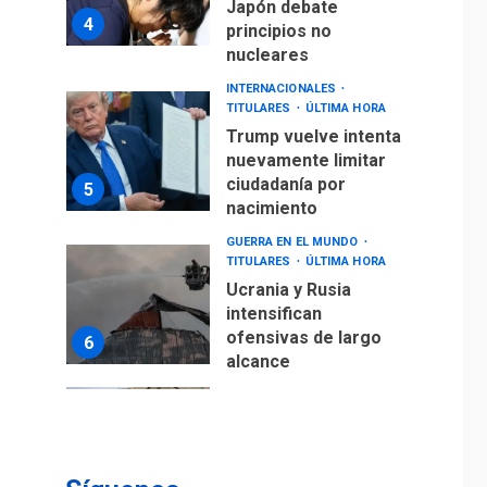
Japón debate
4
principios no
nucleares
INTERNACIONALES
TITULARES
ÚLTIMA HORA
Trump vuelve intenta
nuevamente limitar
ciudadanía por
5
nacimiento
GUERRA EN EL MUNDO
TITULARES
ÚLTIMA HORA
Ucrania y Rusia
intensifican
ofensivas de largo
6
alcance
LATINOAMÉRICA Y CARIBE
TITULARES
ÚLTIMA HORA
EEUU sanciona a ocho
militares y cinco
7