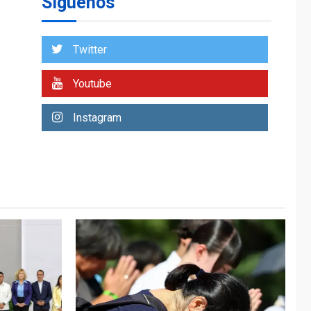
Síguenos
entidades cubanas
LATINOAMÉRICA Y CARIBE
TITULARES
ÚLTIMA HORA
Twitter
De la Espriella
asumirá Presidencia
Youtube
en ceremonia atípica
1
fuera de Bogotá
Instagram
POLÍTICA
TITULARES
ÚLTIMA HORA
ONGs piden a CIDH
monitorear proceso
de diálogo en
2
Venezuela
POLÍTICA
TITULARES
ÚLTIMA HORA
Gobierno y AN2015 en
nueva mesa de
3
diálogo
INTERNACIONALES