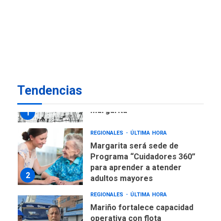
ECONOMÍA
TITULARES
ÚLTIMA HORA
Venezuela requiere
US$183.000 millones para
7
alcanzar 3 millones de bdp
REGIONALES
ÚLTIMA HORA
Tendencias
Libro de Guadalupe Burelli
eleva sus velas en
Margarita
1
REGIONALES
ÚLTIMA HORA
Margarita será sede de
Programa “Cuidadores 360”
para aprender a atender
2
adultos mayores
REGIONALES
ÚLTIMA HORA
Mariño fortalece capacidad
operativa con flota