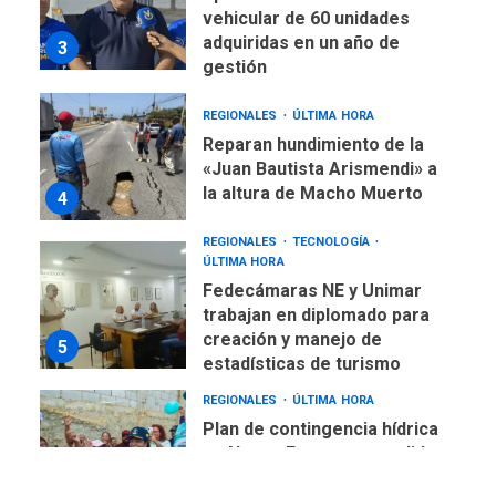
vehicular de 60 unidades
adquiridas en un año de
3
gestión
REGIONALES
ÚLTIMA HORA
Reparan hundimiento de la
«Juan Bautista Arismendi» a
la altura de Macho Muerto
4
REGIONALES
TECNOLOGÍA
ÚLTIMA HORA
Fedecámaras NE y Unimar
trabajan en diplomado para
creación y manejo de
5
estadísticas de turismo
REGIONALES
ÚLTIMA HORA
Plan de contingencia hídrica
en Nueva Esparta consolida
avances en territorio
6