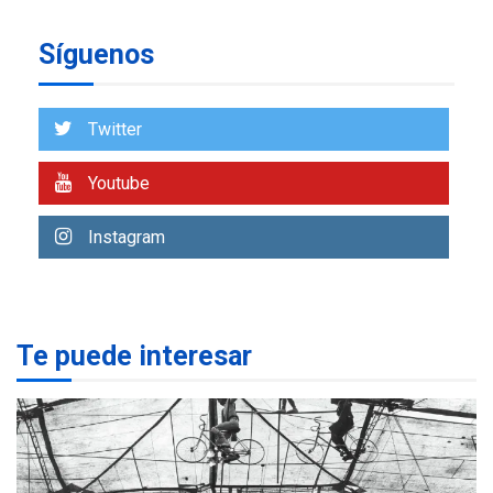
insular
Síguenos
ECONOMÍA
TITULARES
ÚLTIMA HORA
Venezuela requiere
US$183.000 millones para
Twitter
7
alcanzar 3 millones de bdp
Youtube
REGIONALES
ÚLTIMA HORA
Libro de Guadalupe Burelli
Instagram
eleva sus velas en
Margarita
1
REGIONALES
ÚLTIMA HORA
Te puede interesar
Margarita será sede de
Programa “Cuidadores 360”
para aprender a atender
2
adultos mayores
REGIONALES
ÚLTIMA HORA
Mariño fortalece capacidad