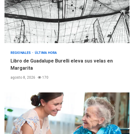
operativa con flota
vehicular de 60 unidades
adquiridas en un año de
3
gestión
REGIONALES
ÚLTIMA HORA
Reparan hundimiento de la
«Juan Bautista Arismendi» a
REGIONALES
ÚLTIMA HORA
la altura de Macho Muerto
Libro de Guadalupe Burelli eleva sus velas en
4
Margarita
REGIONALES
TECNOLOGÍA
agosto 8, 2026
170
ÚLTIMA HORA
Fedecámaras NE y Unimar
trabajan en diplomado para
creación y manejo de
5
estadísticas de turismo