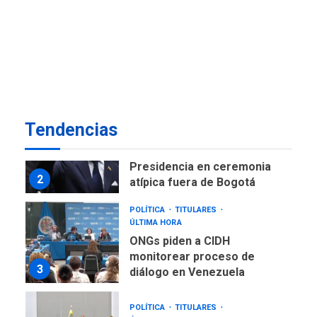
NACIONALES
TITULARES
ÚLTIMA HORA
Instalan carpas metálicas
como terminales
temporales en Aeropuerto
1
de Maiquetía
LATINOAMÉRICA Y CARIBE
Tendencias
TITULARES
ÚLTIMA HORA
De la Espriella asumirá
Presidencia en ceremonia
2
atípica fuera de Bogotá
POLÍTICA
TITULARES
ÚLTIMA HORA
ONGs piden a CIDH
monitorear proceso de
3
diálogo en Venezuela
POLÍTICA
TITULARES