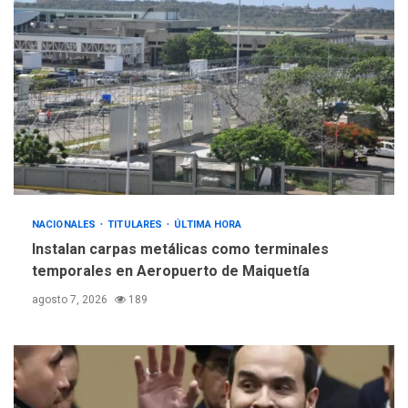
ÚLTIMA HORA
Gobierno y AN2015 en
nueva mesa de diálogo
4
INTERNACIONALES
ÚLTIMA HORA
Hiroshima 81 años de la
debacle atómica. Japón
debate principios no
5
nucleares
NACIONALES
TITULARES
ÚLTIMA HORA
Instalan carpas metálicas como terminales
temporales en Aeropuerto de Maiquetía
agosto 7, 2026
189