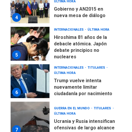
ÚLTIMA HORA
Gobierno y AN2015 en
nueva mesa de diálogo
4
INTERNACIONALES
ÚLTIMA HORA
Hiroshima 81 años de la
debacle atómica. Japón
debate principios no
5
nucleares
INTERNACIONALES
TITULARES
ÚLTIMA HORA
Trump vuelve intenta
nuevamente limitar
6
ciudadanía por nacimiento
GUERRA EN EL MUNDO
TITULARES
ÚLTIMA HORA
Ucrania y Rusia intensifican
ofensivas de largo alcance
7