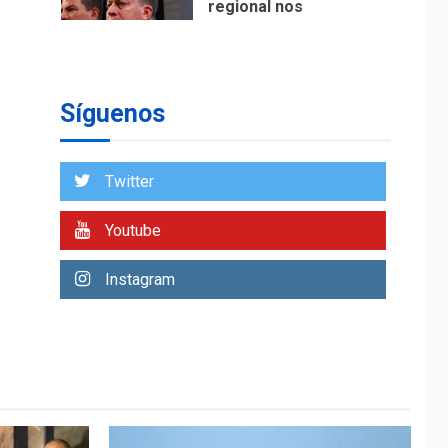
regional nos
respaldaron desde el
primer momento tras
7
terremotos del 24J
asegura Gustavo
Síguenos
Duque
NACIONALES
TITULARES
ÚLTIMA HORA
Twitter
Reanudan
operaciones de carga
Youtube
y descarga en
1
Aeropuerto de
Instagram
Maiquetía
DEPORTES
MUNDIAL DE FÚTBOL 2026
TITULARES
ÚLTIMA HORA
La FIFA se «disculpa»
por plan fallido de
2
privatización
ÚLTIMA HORA