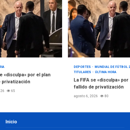
RIA
DEPORTES
MUNDIAL DE FÚTBOL 
TITULARES
ÚLTIMA HORA
e «disculpa» por el plan
La FIFA se «disculpa» por
e privatización
fallido de privatización
026
65
agosto 6, 2026
80
Inicio