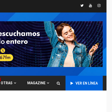
Twitter
Youtube
Instagr
POLÍTICA
TITULARES
ÚLTIMA HORA
CNP plantea incluir
Libertad de Expresión
en agenda de
6
negociación con
comisión de AN 2015
DESTACADOS
NACIONALES
ÚLTIMA HORA
Gobierno nacional y
regional nos
respaldaron desde el
primer momento tras
7
terremotos del 24J
OTRAS
MAGAZINE
VER EN LÍNEA
asegura Gustavo
Duque
NACIONALES
TITULARES
ÚLTIMA HORA
Reanudan