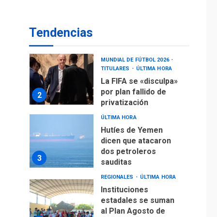
operaciones de carga
y descarga en
1
Aeropuerto de
Tendencias
Maiquetía
DEPORTES
MUNDIAL DE FÚTBOL 2026
TITULARES
ÚLTIMA HORA
La FIFA se «disculpa»
por plan fallido de
2
privatización
ÚLTIMA HORA
Hutíes de Yemen
dicen que atacaron
dos petroleros
3
sauditas
REGIONALES
ÚLTIMA HORA
Instituciones
estadales se suman
al Plan Agosto de