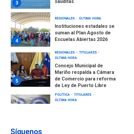
sauditas
3
REGIONALES
ÚLTIMA HORA
Instituciones estadales se
suman al Plan Agosto de
Escuelas Abiertas 2026
4
REGIONALES
TITULARES
ÚLTIMA HORA
Concejo Municipal de
Mariño respalda a Cámara
de Comercio para reforma
5
de Ley de Puerto Libre
POLÍTICA
TITULARES
ÚLTIMA HORA
CNP plantea incluir Libertad
de Expresión en agenda de
negociación con comisión
6
de AN 2015
Síguenos