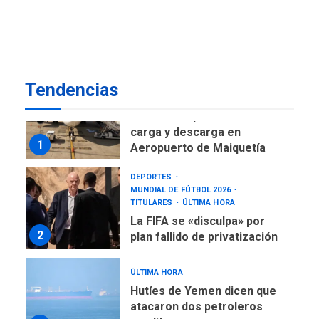
regional nos respaldaron
desde el primer momento
7
tras terremotos del 24J
asegura Gustavo Duque
Tendencias
NACIONALES
TITULARES
ÚLTIMA HORA
Reanudan operaciones de
carga y descarga en
1
Aeropuerto de Maiquetía
DEPORTES
MUNDIAL DE FÚTBOL 2026
TITULARES
ÚLTIMA HORA
La FIFA se «disculpa» por
2
plan fallido de privatización
ÚLTIMA HORA
Hutíes de Yemen dicen que
atacaron dos petroleros