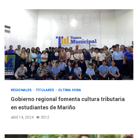
REGIONALES
TITULARES
ÚLTIMA HORA
Gobierno regional fomenta cultura tributaria
ÚLTIMA HORA
en estudiantes de Mariño
Hutíes de Yemen dicen que
atacaron dos petroleros
abril 14, 2024
3012
sauditas
3