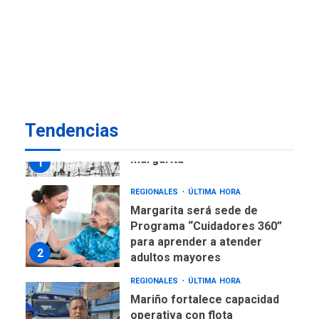
ECONOMÍA
TITULARES
ÚLTIMA HORA
Venezuela requiere
US$183.000 millones para
7
alcanzar 3 millones de bdp
REGIONALES
ÚLTIMA HORA
Tendencias
Libro de Guadalupe Burelli
eleva sus velas en
Margarita
1
REGIONALES
ÚLTIMA HORA
Margarita será sede de
Programa “Cuidadores 360”
para aprender a atender
2
adultos mayores
REGIONALES
ÚLTIMA HORA
Mariño fortalece capacidad
operativa con flota