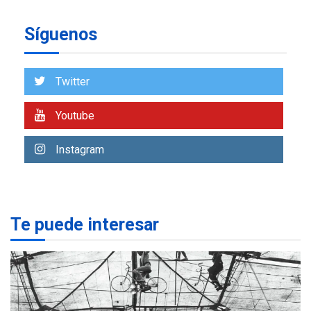
insular
Síguenos
ECONOMÍA
TITULARES
ÚLTIMA HORA
Venezuela requiere
US$183.000 millones para
Twitter
7
alcanzar 3 millones de bdp
Youtube
REGIONALES
ÚLTIMA HORA
Libro de Guadalupe Burelli
Instagram
eleva sus velas en
Margarita
1
REGIONALES
ÚLTIMA HORA
Te puede interesar
Margarita será sede de
Programa “Cuidadores 360”
para aprender a atender
2
adultos mayores
REGIONALES
ÚLTIMA HORA
Mariño fortalece capacidad