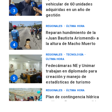
vehicular de 60 unidades
adquiridas en un año de
3
gestión
REGIONALES
ÚLTIMA HORA
Reparan hundimiento de la
«Juan Bautista Arismendi» a
la altura de Macho Muerto
4
REGIONALES
TECNOLOGÍA
ÚLTIMA HORA
Fedecámaras NE y Unimar
trabajan en diplomado para
creación y manejo de
5
estadísticas de turismo
REGIONALES
ÚLTIMA HORA
Plan de contingencia hídrica
en Nueva Esparta consolida
avances en territorio
6