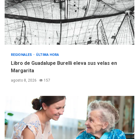
operativa con flota
vehicular de 60 unidades
adquiridas en un año de
3
gestión
REGIONALES
ÚLTIMA HORA
Reparan hundimiento de la
«Juan Bautista Arismendi» a
REGIONALES
ÚLTIMA HORA
la altura de Macho Muerto
Libro de Guadalupe Burelli eleva sus velas en
4
Margarita
REGIONALES
TECNOLOGÍA
agosto 8, 2026
157
ÚLTIMA HORA
Fedecámaras NE y Unimar
trabajan en diplomado para
creación y manejo de
5
estadísticas de turismo