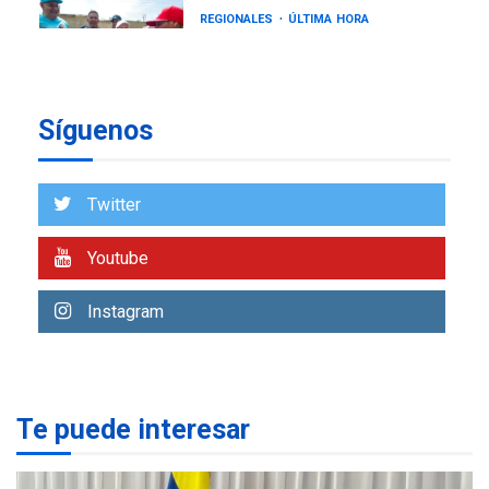
REGIONALES
ÚLTIMA HORA
Gobernadora llevó tanques
de almacenamiento de agua
a Corazón de Mi Patria
7
Síguenos
NACIONALES
TITULARES
ÚLTIMA HORA
Más de 50 mil viviendas
Twitter
fueron evaluadas en
estados afectados por los
1
Youtube
terremotos
NACIONALES
TITULARES
Instagram
ÚLTIMA HORA
Más de 1.500 personas son
reportadas como
2
desaparecidas en La Guaira
Te puede interesar
LATINOAMÉRICA Y CARIBE
TITULARES
ÚLTIMA HORA
Seis muertos en Colombia