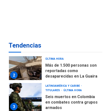
de almacenamiento de agua
a Corazón de Mi Patria
7
NACIONALES
TITULARES
ÚLTIMA HORA
Más de 50 mil viviendas
fueron evaluadas en
estados afectados por los
1
Tendencias
terremotos
NACIONALES
TITULARES
ÚLTIMA HORA
Más de 1.500 personas son
reportadas como
2
desaparecidas en La Guaira
LATINOAMÉRICA Y CARIBE
TITULARES
ÚLTIMA HORA
Seis muertos en Colombia
en combates contra grupos
3
armados