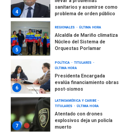
llevar a problemas
sanitarios y asumirse como
4
problema de orden público
REGIONALES
ÚLTIMA HORA
Alcaldía de Mariño climatiza
Núcleo del Sistema de
Orquestas Porlamar
5
POLÍTICA
TITULARES
ÚLTIMA HORA
Presidenta Encargada
evalúa financiamiento obras
6
post-sismos
LATINOAMÉRICA Y CARIBE
TITULARES
ÚLTIMA HORA
Atentado con drones
explosivos deja un policía
7
muerto