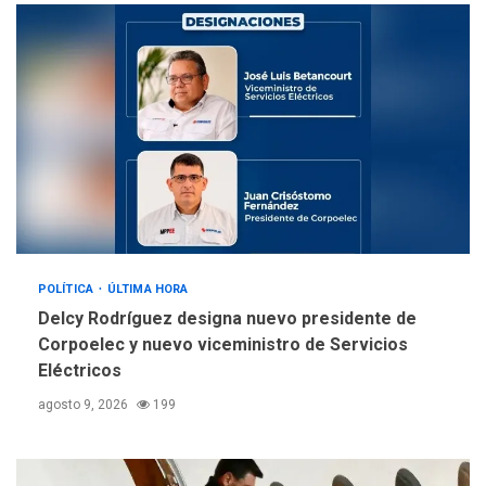
llevar a problemas
sanitarios y asumirse como
4
problema de orden público
REGIONALES
ÚLTIMA HORA
Alcaldía de Mariño climatiza
Núcleo del Sistema de
Orquestas Porlamar
5
POLÍTICA
ÚLTIMA HORA
Delcy Rodríguez designa nuevo presidente de
Corpoelec y nuevo viceministro de Servicios
Eléctricos
agosto 9, 2026
199