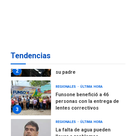
POLÍTICA
ÚLTIMA HORA
Delcy Rodríguez designa
nuevo presidente de
Corpoelec y nuevo
viceministro de Servicios
1
Eléctricos
DEPORTES
TITULARES
ÚLTIMA HORA
Tendencias
Lionel Messi llega a
Argentina para despedir a
2
su padre
REGIONALES
ÚLTIMA HORA
Funsone benefició a 46
personas con la entrega de
lentes correctivos
3
REGIONALES
ÚLTIMA HORA
La falta de agua pueden