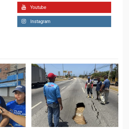
REGIONALES
ÚLTIMA HORA
Youtube
Plan de contingencia
hídrica en Nueva
Instagram
Esparta consolida
avances en territorio
6
insular
ECONOMÍA
TITULARES
ÚLTIMA HORA
Venezuela requiere
US$183.000 millones
para alcanzar 3
7
millones de bdp
REGIONALES
ÚLTIMA HORA
Libro de Guadalupe
Burelli eleva sus
velas en Margarita
1
REGIONALES
ÚLTIMA HORA