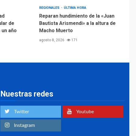
Margarita será sede
de Programa
REGIONALES
ÚLTIMA HORA
“Cuidadores 360”
ad
Reparan hundimiento de la «Juan
para aprender a
ular de
Bautista Arismendi» a la altura de
2
atender adultos
n un año
Macho Muerto
mayores
agosto 8, 2026
171
REGIONALES
ÚLTIMA HORA
Mariño fortalece
capacidad operativa
con flota vehicular de
60 unidades
3
adquiridas en un año
de gestión
Nuestras redes
REGIONALES
ÚLTIMA HORA
Reparan hundimiento
de la «Juan Bautista
Twitter
Youtube
Arismendi» a la altura
4
de Macho Muerto
Instagram
REGIONALES
TECNOLOGÍA