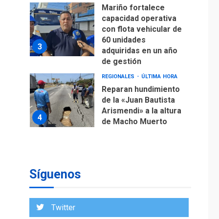
Mariño fortalece
capacidad operativa
con flota vehicular de
60 unidades
3
adquiridas en un año
de gestión
REGIONALES
ÚLTIMA HORA
Reparan hundimiento
de la «Juan Bautista
Arismendi» a la altura
4
de Macho Muerto
REGIONALES
TECNOLOGÍA
ÚLTIMA HORA
Fedecámaras NE y
Unimar trabajan en
Síguenos
diplomado para
creación y manejo de
5
estadísticas de
Twitter
turismo