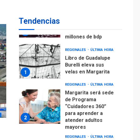
ECONOMÍA
TITULARES
ÚLTIMA HORA
Venezuela requiere
Tendencias
US$183.000 millones
para alcanzar 3
7
millones de bdp
REGIONALES
ÚLTIMA HORA
Libro de Guadalupe
Burelli eleva sus
velas en Margarita
1
REGIONALES
ÚLTIMA HORA
Margarita será sede
de Programa
“Cuidadores 360”
para aprender a
2
atender adultos
mayores
REGIONALES
ÚLTIMA HORA