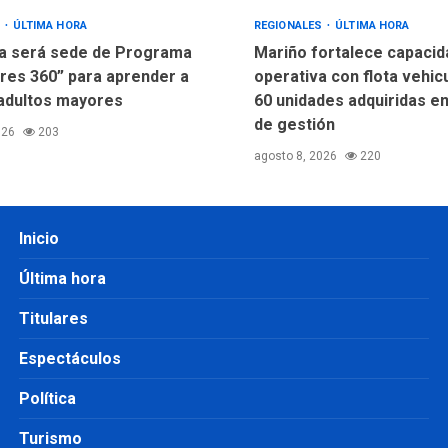
S
ÚLTIMA HORA
REGIONALES
ÚLTIMA HORA
a será sede de Programa
Mariño fortalece capacid
res 360” para aprender a
operativa con flota vehic
adultos mayores
60 unidades adquiridas e
de gestión
026
203
agosto 8, 2026
220
Inicio
Última hora
Titulares
Espectáculos
Política
Turismo