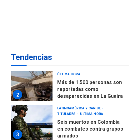
de almacenamiento de agua
a Corazón de Mi Patria
7
NACIONALES
TITULARES
ÚLTIMA HORA
Más de 50 mil viviendas
fueron evaluadas en
estados afectados por los
1
Tendencias
terremotos
NACIONALES
TITULARES
ÚLTIMA HORA
Más de 1.500 personas son
reportadas como
2
desaparecidas en La Guaira
LATINOAMÉRICA Y CARIBE
TITULARES
ÚLTIMA HORA
Seis muertos en Colombia
en combates contra grupos
3
armados