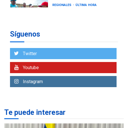
REGIONALES
ÚLTIMA HORA
Gobernadora llevó tanques
de almacenamiento de agua
a Corazón de Mi Patria
7
Síguenos
NACIONALES
TITULARES
ÚLTIMA HORA
Más de 50 mil viviendas
Twitter
fueron evaluadas en
estados afectados por los
1
Youtube
terremotos
NACIONALES
TITULARES
Instagram
ÚLTIMA HORA
Más de 1.500 personas son
reportadas como
2
desaparecidas en La Guaira
Te puede interesar
LATINOAMÉRICA Y CARIBE
TITULARES
ÚLTIMA HORA
Seis muertos en Colombia