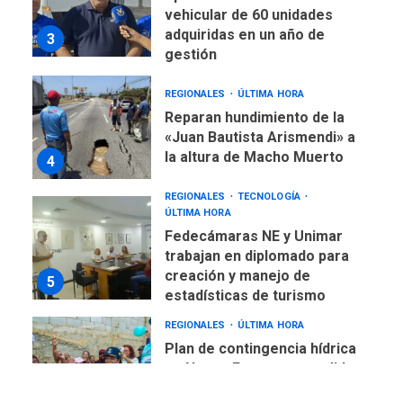
vehicular de 60 unidades
adquiridas en un año de
3
gestión
REGIONALES
ÚLTIMA HORA
Reparan hundimiento de la
«Juan Bautista Arismendi» a
la altura de Macho Muerto
4
REGIONALES
TECNOLOGÍA
ÚLTIMA HORA
Fedecámaras NE y Unimar
trabajan en diplomado para
creación y manejo de
5
estadísticas de turismo
REGIONALES
ÚLTIMA HORA
Plan de contingencia hídrica
en Nueva Esparta consolida
avances en territorio
6