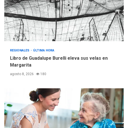
operativa con flota
vehicular de 60 unidades
adquiridas en un año de
3
gestión
REGIONALES
ÚLTIMA HORA
Reparan hundimiento de la
«Juan Bautista Arismendi» a
REGIONALES
ÚLTIMA HORA
la altura de Macho Muerto
Libro de Guadalupe Burelli eleva sus velas en
4
Margarita
REGIONALES
TECNOLOGÍA
agosto 8, 2026
180
ÚLTIMA HORA
Fedecámaras NE y Unimar
trabajan en diplomado para
creación y manejo de
5
estadísticas de turismo