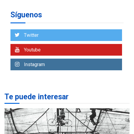
insular
Síguenos
ECONOMÍA
TITULARES
ÚLTIMA HORA
Venezuela requiere
US$183.000 millones para
Twitter
7
alcanzar 3 millones de bdp
Youtube
REGIONALES
ÚLTIMA HORA
Libro de Guadalupe Burelli
Instagram
eleva sus velas en
Margarita
1
REGIONALES
ÚLTIMA HORA
Te puede interesar
Margarita será sede de
Programa “Cuidadores 360”
para aprender a atender
2
adultos mayores
REGIONALES
ÚLTIMA HORA
Mariño fortalece capacidad