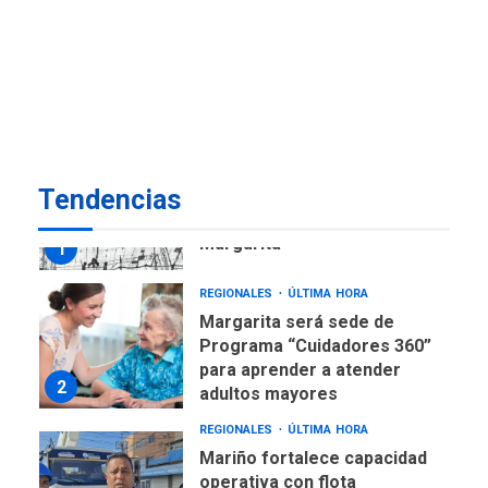
ECONOMÍA
TITULARES
ÚLTIMA HORA
Venezuela requiere
US$183.000 millones para
7
alcanzar 3 millones de bdp
REGIONALES
ÚLTIMA HORA
Tendencias
Libro de Guadalupe Burelli
eleva sus velas en
Margarita
1
REGIONALES
ÚLTIMA HORA
Margarita será sede de
Programa “Cuidadores 360”
para aprender a atender
2
adultos mayores
REGIONALES
ÚLTIMA HORA
Mariño fortalece capacidad
operativa con flota