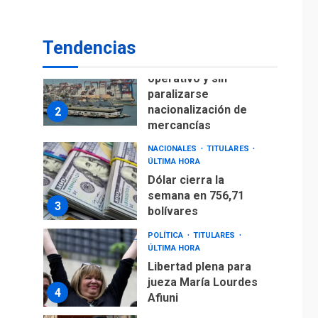
para alcanzar 3
1
millones de bdp
Tendencias
ECONOMÍA
ÚLTIMA HORA
Puerto de La Guaira
operativo y sin
paralizarse
nacionalización de
2
mercancías
NACIONALES
TITULARES
ÚLTIMA HORA
Dólar cierra la
semana en 756,71
3
bolívares
POLÍTICA
TITULARES
ÚLTIMA HORA
Libertad plena para
jueza María Lourdes
4
Afiuni