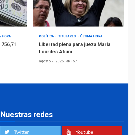
4
Afiuni
INTERNACIONALES
TITULARES
ÚLTIMA HORA
España impone
controles fronterizos
A HORA
POLÍTICA
TITULARES
ÚLTIMA HORA
5
a Italia
 756,71
Libertad plena para jueza María
Lourdes Afiuni
agosto 7, 2026
157
Nuestras redes
Twitter
Youtube