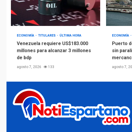
ECONOMÍA
TITULARES
ÚLTIMA HORA
ECONOMÍA
Venezuela requiere US$183.000
Puerto d
millones para alcanzar 3 millones
sin paral
de bdp
mercanc
agosto 7, 2026
133
agosto 7, 2