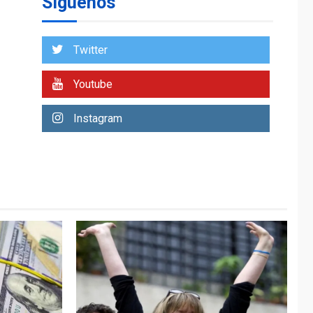
Síguenos
Venezuela requiere
US$183.000 millones
para alcanzar 3
1
millones de bdp
Twitter
ECONOMÍA
ÚLTIMA HORA
Youtube
Puerto de La Guaira
operativo y sin
Instagram
paralizarse
nacionalización de
2
mercancías
NACIONALES
TITULARES
ÚLTIMA HORA
Dólar cierra la
semana en 756,71
3
bolívares
POLÍTICA
TITULARES
ÚLTIMA HORA
Libertad plena para
jueza María Lourdes