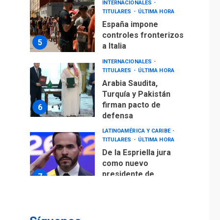
INTERNACIONALES
TITULARES
ÚLTIMA HORA
España impone
controles fronterizos
5
a Italia
INTERNACIONALES
TITULARES
ÚLTIMA HORA
Arabia Saudita,
Turquía y Pakistán
firman pacto de
6
defensa
LATINOAMÉRICA Y CARIBE
TITULARES
ÚLTIMA HORA
De la Espriella jura
como nuevo
presidente de
7
Colombia
ECONOMÍA
TITULARES
ÚLTIMA HORA