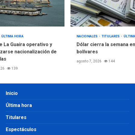
ÚLTIMA HORA
NACIONALES
TITULARES
ÚLTIM
e La Guaira operativo y
Dólar cierra la semana en
izarse nacionalización de
bolívares
ías
agosto 7, 2026
144
026
139
Inicio
Última hora
Titulares
Espectáculos