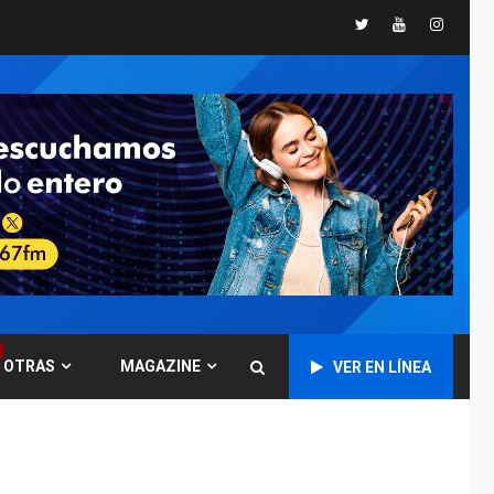
España impone
Twitter
Youtube
Instagr
controles fronterizos
5
a Italia
INTERNACIONALES
TITULARES
ÚLTIMA HORA
Arabia Saudita,
Turquía y Pakistán
firman pacto de
6
defensa
LATINOAMÉRICA Y CARIBE
TITULARES
ÚLTIMA HORA
De la Espriella jura
como nuevo
presidente de
7
OTRAS
MAGAZINE
VER EN LÍNEA
Colombia
ECONOMÍA
TITULARES
ÚLTIMA HORA
Venezuela requiere
US$183.000 millones