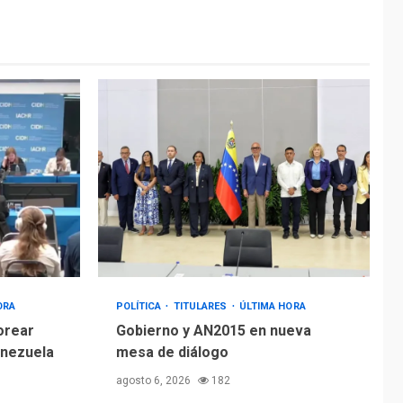
ÚLTIMA HORA
Hiroshima 81 años de
la debacle atómica.
Japón debate
5
principios no
nucleares
ORA
POLÍTICA
TITULARES
ÚLTIMA HORA
orear
Gobierno y AN2015 en nueva
enezuela
mesa de diálogo
agosto 6, 2026
182