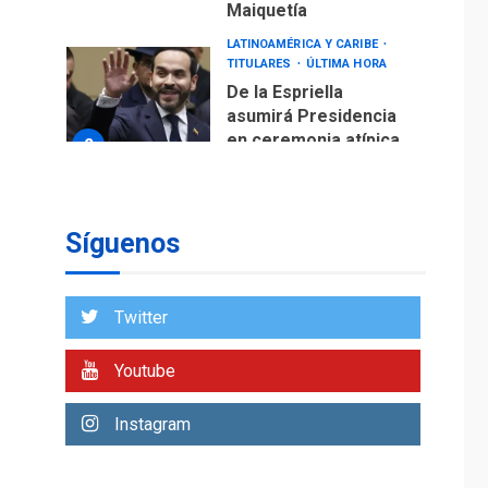
Maiquetía
LATINOAMÉRICA Y CARIBE
TITULARES
ÚLTIMA HORA
De la Espriella
asumirá Presidencia
en ceremonia atípica
2
fuera de Bogotá
POLÍTICA
TITULARES
ÚLTIMA HORA
Síguenos
ONGs piden a CIDH
monitorear proceso
de diálogo en
3
Twitter
Venezuela
POLÍTICA
TITULARES
Youtube
ÚLTIMA HORA
Gobierno y AN2015 en
Instagram
nueva mesa de
4
diálogo
INTERNACIONALES