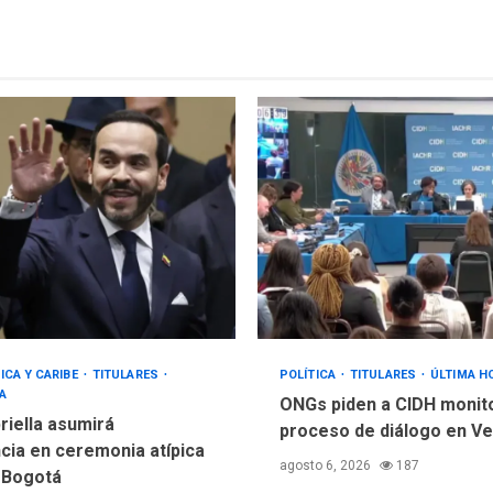
ICA Y CARIBE
TITULARES
POLÍTICA
TITULARES
ÚLTIMA H
A
ONGs piden a CIDH monit
riella asumirá
proceso de diálogo en V
cia en ceremonia atípica
agosto 6, 2026
187
 Bogotá