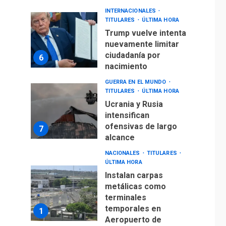
INTERNACIONALES
TITULARES
ÚLTIMA HORA
Trump vuelve intenta
nuevamente limitar
ciudadanía por
6
nacimiento
GUERRA EN EL MUNDO
TITULARES
ÚLTIMA HORA
Ucrania y Rusia
intensifican
ofensivas de largo
7
alcance
NACIONALES
TITULARES
ÚLTIMA HORA
Instalan carpas
metálicas como
terminales
temporales en
1
Aeropuerto de