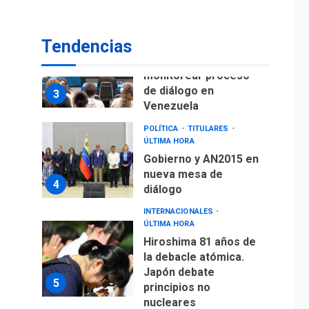
fuera de Bogotá
POLÍTICA
TITULARES
Tendencias
ÚLTIMA HORA
ONGs piden a CIDH
monitorear proceso
de diálogo en
3
Venezuela
POLÍTICA
TITULARES
ÚLTIMA HORA
Gobierno y AN2015 en
nueva mesa de
4
diálogo
INTERNACIONALES
ÚLTIMA HORA
Hiroshima 81 años de
la debacle atómica.
Japón debate
5
principios no
nucleares