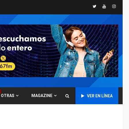
Twitter
Youtube
Instagr
GUERRA EN EL MUNDO
TITULARES
ÚLTIMA HORA
Ucrania y Rusia
intensifican
ofensivas de largo
7
alcance
NACIONALES
TITULARES
ÚLTIMA HORA
Instalan carpas
metálicas como
terminales
temporales en
1
Aeropuerto de
Maiquetía
OTRAS
MAGAZINE
VER EN LÍNEA
LATINOAMÉRICA Y CARIBE
TITULARES
ÚLTIMA HORA
De la Espriella
asumirá Presidencia
en ceremonia atípica
2