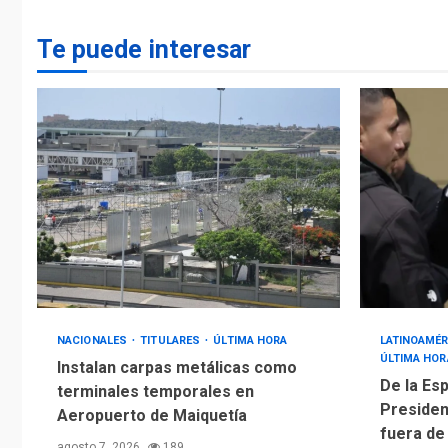
Te puede interesar
NACIONALES
TITULARES
ÚLTIMA HORA
LATINOAMÉR
ÚLTIMA HOR
Instalan carpas metálicas como
De la Esp
terminales temporales en
Presiden
Aeropuerto de Maiquetía
fuera de
agosto 7, 2026
189