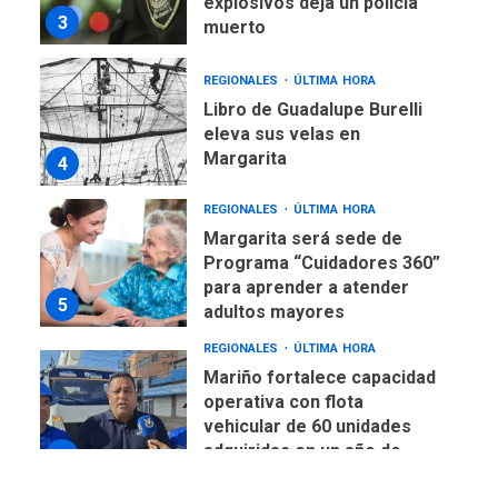
explosivos deja un policía
3
muerto
REGIONALES
ÚLTIMA HORA
Libro de Guadalupe Burelli
eleva sus velas en
Margarita
4
REGIONALES
ÚLTIMA HORA
Margarita será sede de
Programa “Cuidadores 360”
para aprender a atender
5
adultos mayores
REGIONALES
ÚLTIMA HORA
Mariño fortalece capacidad
operativa con flota
vehicular de 60 unidades
adquiridas en un año de
6
gestión