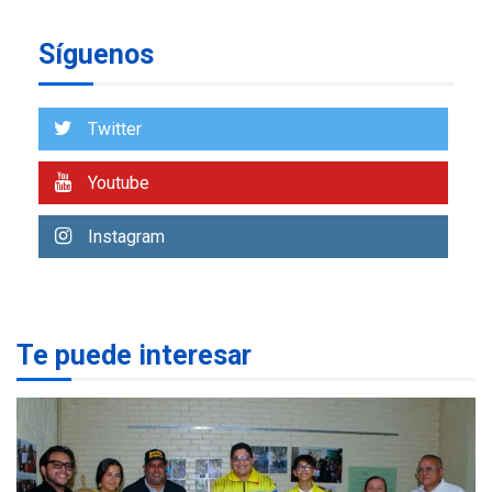
REGIONALES
ÚLTIMA HORA
Síguenos
Reparan hundimiento de la
«Juan Bautista Arismendi» a
la altura de Macho Muerto
7
Twitter
REGIONALES
ÚLTIMA HORA
Youtube
Alcaldía de Mariño climatiza
Núcleo del Sistema de
Instagram
Orquestas Porlamar
1
POLÍTICA
TITULARES
ÚLTIMA HORA
Presidenta Encargada
Te puede interesar
evalúa financiamiento obras
2
post-sismos
LATINOAMÉRICA Y CARIBE
TITULARES
ÚLTIMA HORA
Atentado con drones