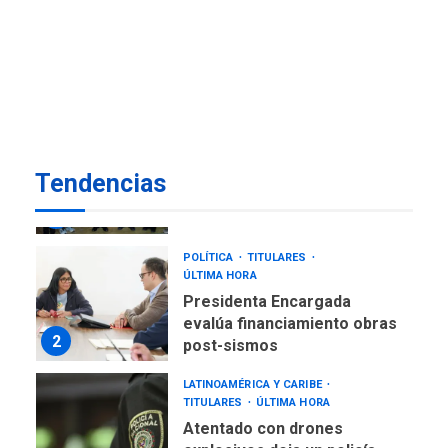
REGIONALES
ÚLTIMA HORA
Reparan hundimiento de la
«Juan Bautista Arismendi» a
la altura de Macho Muerto
7
REGIONALES
ÚLTIMA HORA
Alcaldía de Mariño climatiza
Tendencias
Núcleo del Sistema de
Orquestas Porlamar
1
POLÍTICA
TITULARES
ÚLTIMA HORA
Presidenta Encargada
evalúa financiamiento obras
2
post-sismos
LATINOAMÉRICA Y CARIBE
TITULARES
ÚLTIMA HORA
Atentado con drones