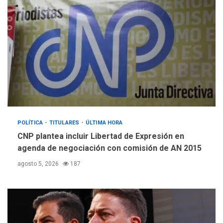
Guatemala por erupción de
3
volcán de Fuego
GUERRA EN EL MUNDO
TITULARES
ÚLTIMA HORA
EEUU confía acuerdo «muy
pronto» sobre Ormuz
4
REGIONALES
TITULARES
ÚLTIMA HORA
POLÍTICA
TITULARES
ÚLTIMA HORA
Guardia Nacional
Bolivariana celebró su 89°
CNP plantea incluir Libertad de Expresión en
aniversario en Nueva
agenda de negociación con comisión de AN 2015
5
Esparta
agosto 5, 2026
187