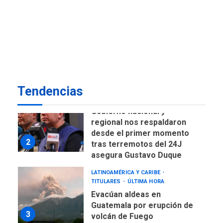
historia electoral de la ULA
POLÍTICA
TITULARES
ÚLTIMA HORA
CNP plantea incluir Libertad
de Expresión en agenda de
negociación con comisión
1
de AN 2015
Tendencias
DESTACADOS
NACIONALES
ÚLTIMA HORA
Gobierno nacional y
regional nos respaldaron
desde el primer momento
2
tras terremotos del 24J
asegura Gustavo Duque
LATINOAMÉRICA Y CARIBE
TITULARES
ÚLTIMA HORA
Evacúan aldeas en
Guatemala por erupción de
3
volcán de Fuego