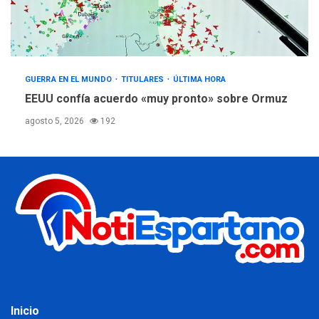
GUERRA EN EL MUNDO
TITULARES
ÚLTIMA HORA
EEUU confía acuerdo «muy pronto» sobre Ormuz
agosto 5, 2026
192
Inicio