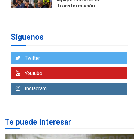
Transformación
Universitaria cambió
7
historia electoral de la ULA
POLÍTICA
TITULARES
Síguenos
ÚLTIMA HORA
CNP plantea incluir Libertad
de Expresión en agenda de
negociación con comisión
Twitter
1
de AN 2015
Youtube
DESTACADOS
NACIONALES
ÚLTIMA HORA
Gobierno nacional y
Instagram
regional nos respaldaron
desde el primer momento
2
tras terremotos del 24J
asegura Gustavo Duque
Te puede interesar
LATINOAMÉRICA Y CARIBE
TITULARES
ÚLTIMA HORA
Evacúan aldeas en