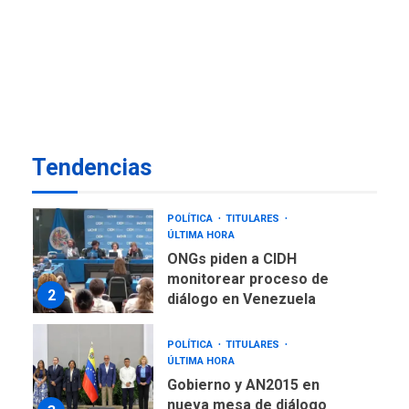
TITULARES
ÚLTIMA HORA
EEUU sanciona a ocho
militares y cinco entidades
7
cubanas
LATINOAMÉRICA Y CARIBE
TITULARES
ÚLTIMA HORA
De la Espriella asumirá
Tendencias
Presidencia en ceremonia
1
atípica fuera de Bogotá
POLÍTICA
TITULARES
ÚLTIMA HORA
ONGs piden a CIDH
monitorear proceso de
2
diálogo en Venezuela
POLÍTICA
TITULARES
ÚLTIMA HORA
Gobierno y AN2015 en
nueva mesa de diálogo