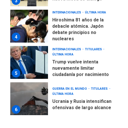
3
INTERNACIONALES
ÚLTIMA HORA
Hiroshima 81 años de la
debacle atómica. Japón
debate principios no
4
nucleares
INTERNACIONALES
TITULARES
ÚLTIMA HORA
Trump vuelve intenta
nuevamente limitar
5
ciudadanía por nacimiento
GUERRA EN EL MUNDO
TITULARES
ÚLTIMA HORA
Ucrania y Rusia intensifican
ofensivas de largo alcance
6
LATINOAMÉRICA Y CARIBE
TITULARES
ÚLTIMA HORA