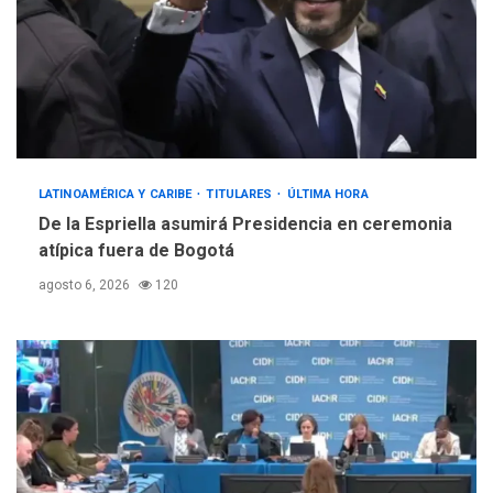
INTERNACIONALES
ÚLTIMA HORA
Hiroshima 81 años de la
debacle atómica. Japón
debate principios no
4
nucleares
INTERNACIONALES
TITULARES
LATINOAMÉRICA Y CARIBE
TITULARES
ÚLTIMA HORA
ÚLTIMA HORA
De la Espriella asumirá Presidencia en ceremonia
Trump vuelve intenta
atípica fuera de Bogotá
nuevamente limitar
5
ciudadanía por nacimiento
agosto 6, 2026
120