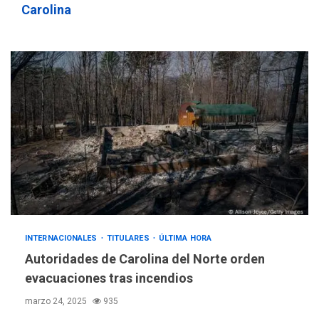
nueva mesa de diálogo
3
Carolina
INTERNACIONALES
ÚLTIMA HORA
Hiroshima 81 años de la
debacle atómica. Japón
debate principios no
4
nucleares
INTERNACIONALES
TITULARES
ÚLTIMA HORA
Trump vuelve intenta
nuevamente limitar
5
ciudadanía por nacimiento
GUERRA EN EL MUNDO
TITULARES
INTERNACIONALES
TITULARES
ÚLTIMA HORA
ÚLTIMA HORA
Ucrania y Rusia intensifican
Autoridades de Carolina del Norte orden
ofensivas de largo alcance
evacuaciones tras incendios
6
marzo 24, 2025
935
LATINOAMÉRICA Y CARIBE