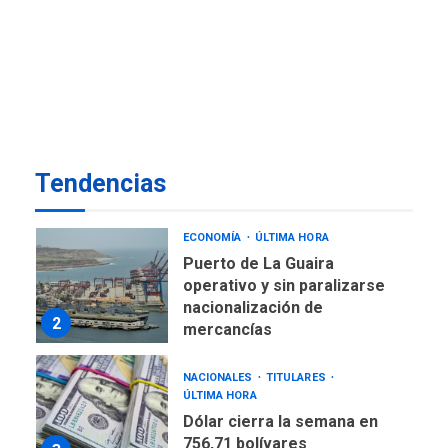
TITULARES
ÚLTIMA HORA
De la Espriella jura como
nuevo presidente de
7
Colombia
ECONOMÍA
TITULARES
ÚLTIMA HORA
Venezuela requiere
Tendencias
US$183.000 millones para
1
alcanzar 3 millones de bdp
ECONOMÍA
ÚLTIMA HORA
Puerto de La Guaira
operativo y sin paralizarse
nacionalización de
2
mercancías
NACIONALES
TITULARES
ÚLTIMA HORA
Dólar cierra la semana en
756,71 bolívares