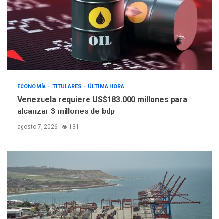
POLÍTICA
TITULARES
ÚLTIMA HORA
Libertad plena para jueza
María Lourdes Afiuni
4
ECONOMÍA
TITULARES
ÚLTIMA HORA
INTERNACIONALES
TITULARES
ÚLTIMA HORA
Venezuela requiere US$183.000 millones para
España impone controles
alcanzar 3 millones de bdp
fronterizos a Italia
5
agosto 7, 2026
131