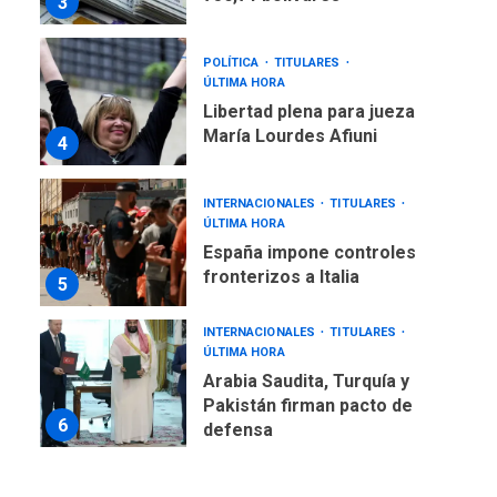
3
POLÍTICA
TITULARES
ÚLTIMA HORA
Libertad plena para jueza
María Lourdes Afiuni
4
INTERNACIONALES
TITULARES
ÚLTIMA HORA
España impone controles
fronterizos a Italia
5
INTERNACIONALES
TITULARES
ÚLTIMA HORA
Arabia Saudita, Turquía y
Pakistán firman pacto de
6
defensa
LATINOAMÉRICA Y CARIBE
TITULARES
ÚLTIMA HORA