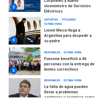
Corpoelec y nuevo
viceministro de Servicios
3
Eléctricos
DEPORTES
TITULARES
ÚLTIMA HORA
Lionel Messi llega a
Argentina para despedir a
4
su padre
REGIONALES
ÚLTIMA HORA
Funsone benefició a 46
personas con la entrega de
lentes correctivos
5
REGIONALES
ÚLTIMA HORA
La falta de agua pueden
llevar a problemas
sanitarios y asumirse como
6
problema de orden público