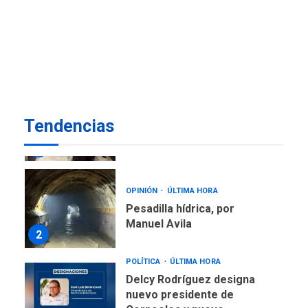
REGIONALES
ÚLTIMA HORA
Alcaldía de Mariño climatiza
Núcleo del Sistema de
Orquestas Porlamar
7
REGIONALES
ÚLTIMA HORA
Alcaldía de Maneiro sigue
Tendencias
atendiendo falta de agua
con plan de contingencia
1
OPINIÓN
ÚLTIMA HORA
Pesadilla hídrica, por
Manuel Avila
2
POLÍTICA
ÚLTIMA HORA
Delcy Rodríguez designa
nuevo presidente de