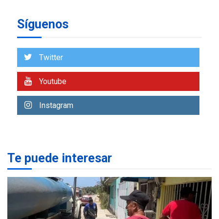
REGIONALES
ÚLTIMA HORA
Síguenos
Alcaldía de Mariño climatiza
Núcleo del Sistema de
Orquestas Porlamar
7
Twitter
REGIONALES
ÚLTIMA HORA
Youtube
Alcaldía de Maneiro sigue
atendiendo falta de agua
Instagram
con plan de contingencia
1
OPINIÓN
ÚLTIMA HORA
Pesadilla hídrica, por
Te puede interesar
Manuel Avila
2
POLÍTICA
ÚLTIMA HORA
Delcy Rodríguez designa
nuevo presidente de