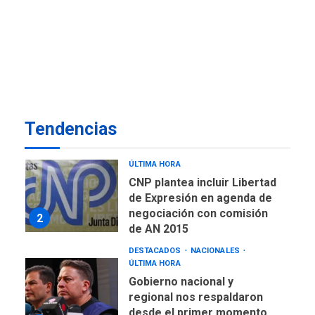
del Campo: Arrancó la
jornada de Cataratas 2026
7
REGIONALES
TITULARES
ÚLTIMA HORA
Concejo Municipal de
Mariño respalda a Cámara
de Comercio para reforma
1
Tendencias
de Ley de Puerto Libre
POLÍTICA
TITULARES
ÚLTIMA HORA
CNP plantea incluir Libertad
de Expresión en agenda de
negociación con comisión
2
de AN 2015
DESTACADOS
NACIONALES
ÚLTIMA HORA
Gobierno nacional y
regional nos respaldaron
desde el primer momento