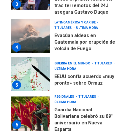
3
tras terremotos del 24J
asegura Gustavo Duque
LATINOAMÉRICA Y CARIBE
TITULARES
ÚLTIMA HORA
Evacúan aldeas en
Guatemala por erupción de
4
volcán de Fuego
GUERRA EN EL MUNDO
TITULARES
ÚLTIMA HORA
EEUU confía acuerdo «muy
pronto» sobre Ormuz
5
REGIONALES
TITULARES
ÚLTIMA HORA
Guardia Nacional
Bolivariana celebró su 89°
aniversario en Nueva
6
Esparta