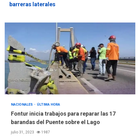
LATINOAMÉRICA Y CARIBE
barreras laterales
TITULARES
ÚLTIMA HORA
Evacúan aldeas en
Guatemala por erupción de
4
volcán de Fuego
GUERRA EN EL MUNDO
TITULARES
ÚLTIMA HORA
EEUU confía acuerdo «muy
pronto» sobre Ormuz
5
REGIONALES
TITULARES
ÚLTIMA HORA
Guardia Nacional
Bolivariana celebró su 89°
NACIONALES
ÚLTIMA HORA
aniversario en Nueva
6
Fontur inicia trabajos para reparar las 17
Esparta
barandas del Puente sobre el Lago
REGIONALES
ÚLTIMA HORA
julio 31, 2023
1987
Misión Milagro en Antolín